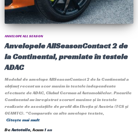
ANVELOPE ALL SEASON
Anvelopele AllSeasonContact 2 de
la Continental, premiate în testele
ADAC
Modelul de anvelope AllSeasonContact 2 de la Continental a
obținuț recent un scor maxim în testele independente
efectuate de ADAC, Clubul German al Automobilelor. Pneurile
Continental au înregistrat scoruri maxime și în testele
realizate de asociațiile de profil din Elveția și Austria (TCS și
OEAMTC). “Comparativ cu alte anvelope testate,
Citește mai mult
De
Autoteile
, Acum
1 an