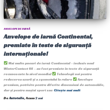
ANVELOPE DE IARNĂ
Anvelope de iarnă Continental,
premiate în teste de siguranță
internaționale!
Mai multe pneuri de iarnă Continental – inclusiv noul
WinterContact 8S – au fost premiate în teste de siguranță
recunoscute la nivel mondial
Tehnologii noi pentru
reducerea uzurii și a zgomotului la rulare
Anvelope
premium, potrivite pentru diferite dimensiuni de automobile,
dar și pentru mașini sport sau
Citește mai mult
De
Autoteile
, Acum
2 ani