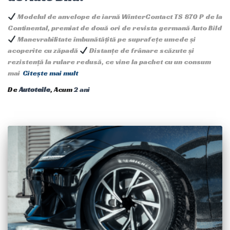
Modelul de anvelope de iarnă WinterContact TS 870 P de la
Continental, premiat de două ori de revista germană Auto Bild
Manevrabilitate îmbunătățită pe suprafețe umede și
acoperite cu zăpadă
Distanțe de frânare scăzute și
rezistență la rulare redusă, ce vine la pachet cu un consum
mai
Citește mai mult
De
Autoteile
, Acum
2 ani