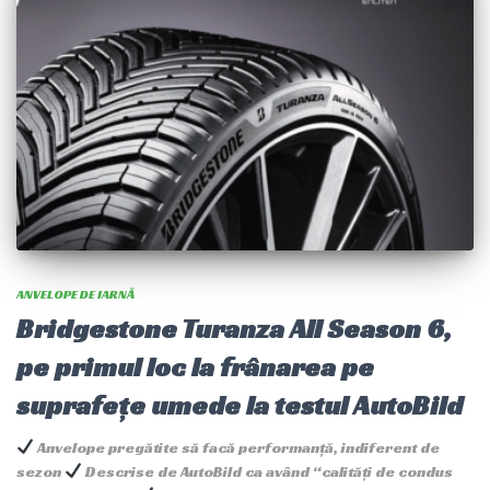
ANVELOPE DE IARNĂ
Bridgestone Turanza All Season 6,
pe primul loc la frânarea pe
suprafețe umede la testul AutoBild
Anvelope pregătite să facă performanță, indiferent de
sezon
Descrise de AutoBild ca având “calități de condus