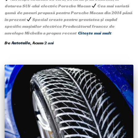
dotarea SUV-ului electric Porsche Macan
Cea mai variată
gamă de pneuri propusă pentru Porsche Macan din 2014 până
în prezent
Special create pentru greutatea și cuplul
specific mașinilor electrice Producătorul francez de
anvelope Michelin a propus recent
Citește mai mult
De
Autoteile
, Acum
2 ani