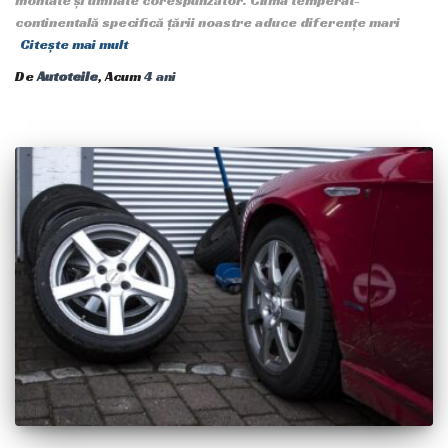
montate și umflate corespunzător. Clima temperat-
continentală specifică țării noastre aduce diferențe mari
Citește mai mult
De
Autoteile
, Acum
4 ani