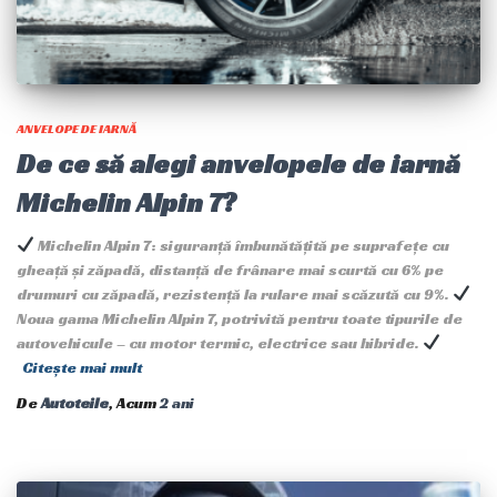
ANVELOPE DE IARNĂ
De ce să alegi anvelopele de iarnă
Michelin Alpin 7?
Michelin Alpin 7: siguranță îmbunătățită pe suprafețe cu
gheață și zăpadă, distanță de frânare mai scurtă cu 6% pe
drumuri cu zăpadă, rezistență la rulare mai scăzută cu 9%.
Noua gama Michelin Alpin 7, potrivită pentru toate tipurile de
autovehicule – cu motor termic, electrice sau hibride.
Citește mai mult
De
Autoteile
, Acum
2 ani