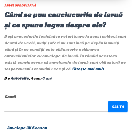
ANVELOPE DE IARNĂ
Când se pun cauciucurile de iarnă
și ce spune legea despre ele?
Deși prevederile legislative referitoare la acest subiect sunt
destul de vechi, mulți șoferi nu sunt încă pe deplin lămuriți
când și în ce condiții este obligatorie echiparea
autovehiculelor cu anvelope de iarnă. În rândul acestora
există convingerea că anvelopele de iarnă sunt obligatorii pe
tot parcursul sezonului rece și că
Citește mai mult
De
Autoteile
, Acum
4 ani
Caută
CAUTĂ
Anvelope All Season