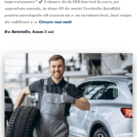
impresionante”
Frânare de la 100 km/oră la zero, pe
suprafețe umede, în doar 45 de metri Testările AutoBild
pentru anvelopele all season nu s-au terminat încă, însă etapa
de calificari s-a
Citește mai mult
De
Autoteile
, Acum
3 ani