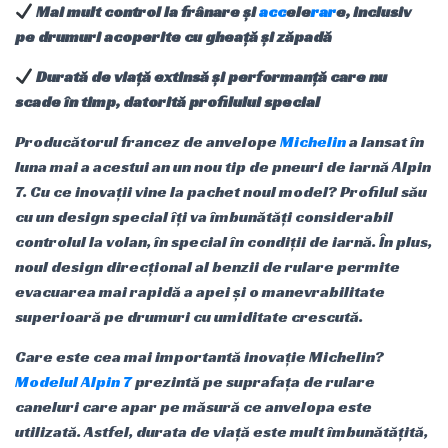
Mai mult control la frânare și
acc
ele
rar
e, inclusiv
pe drumuri acoperite cu gheață și zăpadă
Durată de viață extinsă și performanță care nu
scade în timp, datorită profilului special
Producătorul francez de anvelope
Michelin
a lansat în
luna mai a acestui an un nou tip de pneuri de iarnă Alpin
7. Cu ce inovații vine la pachet noul model? Profilul său
cu un design special îți va îmbunătăți considerabil
controlul la volan, în special în condiții de iarnă. În plus,
noul design direcțional al benzii de rulare permite
evacuarea mai rapidă a apei și o manevrabilitate
superioară pe drumuri cu umiditate crescută.
Care este cea mai importantă inovație Michelin?
Modelul Alpin 7
prezintă pe suprafața de rulare
caneluri care apar pe măsură ce anvelopa este
utilizată. Astfel, durata de viață este mult îmbunătățită,