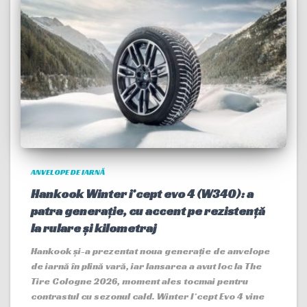
ANVELOPE DE IARNĂ
Hankook Winter i*cept evo 4 (W340): a
patra generație, cu accent pe rezistență
la rulare și kilometraj
Hankook și-a prezentat noua generație de anvelope
de iarnă în plină vară, iar lansarea a avut loc la The
Tire Cologne 2026, moment ales tocmai pentru
contrastul cu sezonul cald. Winter I*cept Evo 4 vine