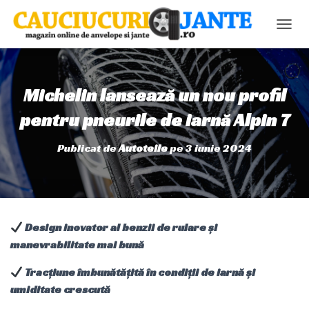
C
O
M
U
T
Michelin lansează un nou profil
Ă
N
pentru pneurile de iarnă Alpin 7
A
V
Publicat de
Autoteile
pe
3 iunie 2024
I
G
A
R
E
A
Design inovator al benzii de rulare și
manevrabilitate mai bună
Tracțiune îmbunătățită în condiții de iarnă și
umiditate crescută