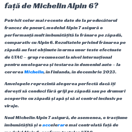
față de Michelin Alpin 6?
Potrivit celor mai recente date de la producătorul
francez de pneuri, modelul Alpin 7 asigură o
performanță mult îmbunătățită la frânare pe zăpadă,
comparativ cu Alpin 6. Rezultatele privind frânarea pe
zăpadă au fost obținute în urma unor teste efectuate
de UTAC – grup recunoscut la nivel internațional
pentru omologarea și testarea în domeniul auto – la
cererea
Michelin
, în Finlanda, în decembrie 2023.
Anvelopele reprezintă alegerea perfectă dacă îți
dorești să conduci fără griji pe zăpadă sau pe drumuri
acoperite cu zăpadă și apă și să ai control inclusiv pe
viraje.
Noul Michelin Alpin 7 asigură, de asemenea, o tracțiune
îmbunătățită și o
acc
ele
rar
e mai controlată față de