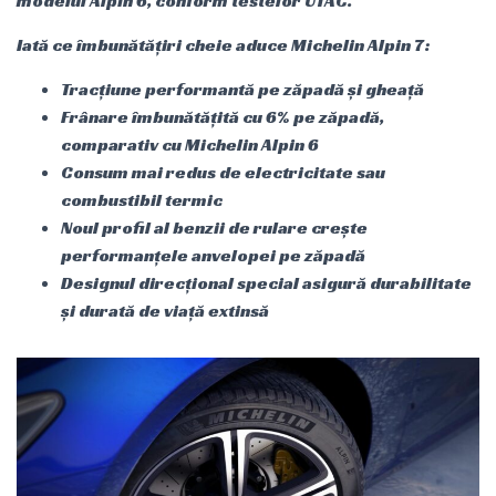
modelul Alpin 6, conform testelor UTAC.
Iată ce îmbunătățiri cheie aduce Michelin Alpin 7:
Tracțiune performantă pe zăpadă și gheață
Frânare îmbunătățită cu 6% pe zăpadă,
comparativ cu Michelin Alpin 6
Consum mai redus de electricitate sau
combustibil termic
Noul profil al benzii de rulare crește
performanțele anvelopei pe zăpadă
Designul direcțional special asigură durabilitate
și durată de viață extinsă