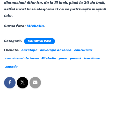
dimensiuni diferite, de la 15 inch, până la 20 de inch,
astfel încât tu să alegi exact ce se potrivește mașinii
tale.
Sursa foto:
Michelin
.
Categorii:
ANVELOPE DE IARNĂ
Etichete:
anvelope
anvelope de iarna
cauciucuri
cauciucuri de iarna
Michelin
pneu
pneuri
tractiune
zapada