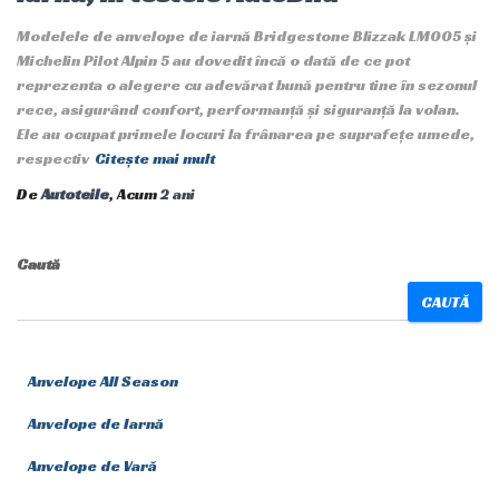
Modelele de anvelope de iarnă Bridgestone Blizzak LM005 și
Michelin Pilot Alpin 5 au dovedit încă o dată de ce pot
reprezenta o alegere cu adevărat bună pentru tine în sezonul
rece, asigurând confort, performanță și siguranță la volan.
Ele au ocupat primele locuri la frânarea pe suprafețe umede,
respectiv
Citește mai mult
De
Autoteile
, Acum
2 ani
Caută
CAUTĂ
Anvelope All Season
Anvelope de Iarnă
Anvelope de Vară