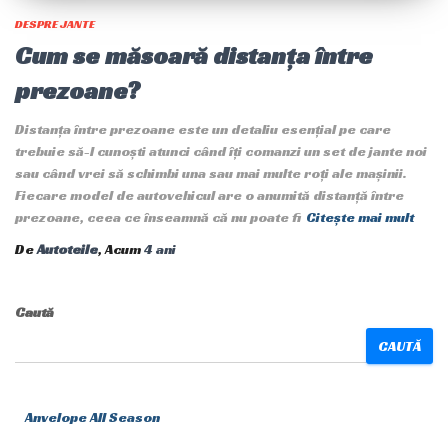
DESPRE JANTE
Cum se măsoară distanța între
prezoane?
Distanța între prezoane este un detaliu esențial pe care
trebuie să-l cunoști atunci când îți comanzi un set de jante noi
sau când vrei să schimbi una sau mai multe roți ale mașinii.
Fiecare model de autovehicul are o anumită distanță între
prezoane, ceea ce înseamnă că nu poate fi
Citește mai mult
De
Autoteile
, Acum
4 ani
Caută
CAUTĂ
Anvelope All Season