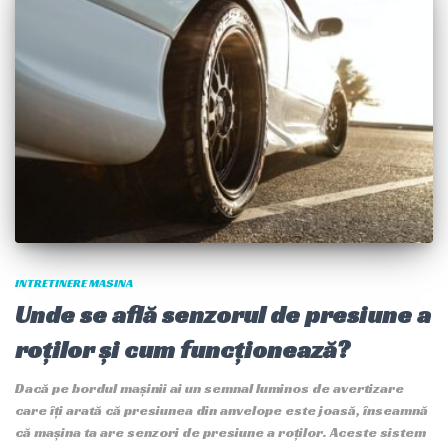
INTRETINERE MASINA
Unde se află senzorul de presiune a
roților și cum funcționează?
Dacă pe bordul mașinii ai un semnal luminos de avertizare
care îți arată că presiunea din anvelope este joasă, înseamnă
că mașina ta are senzori de presiune a roților. Aceste sistem