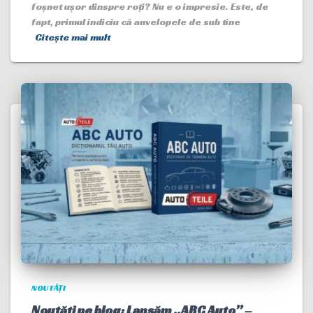
foșnet ușor dinspre roți? Nu e o impresie. Este, de
fapt, primul indiciu că anvelopele de sub tine
Citește mai mult
NOUTĂȚI
Noutăți pe blog: Lansăm „ABC Auto” –