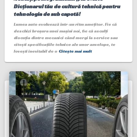
Dicționarul tău de cultură tehnică pentru
tehnologia de sub capotă!
Lumea auto evoluează într-un ritm amețitor. Fie că
deschizi broșura unei mașini noi, fie că asculți
discuția dintre mecanici când mergi la service sau
citești specificațiile tehnice ale unor anvelope, te
lovești inevitabil de o
Citește mai mult