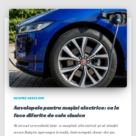
DESPRE ANVELOPE
Anvelopele pentru mașini electrice: ce le
face diferite de cele clasice
Ai urcat vreodată într-o mașină electrică și ai simțit
acea liniște aproape ireală, întreruptă doar de un