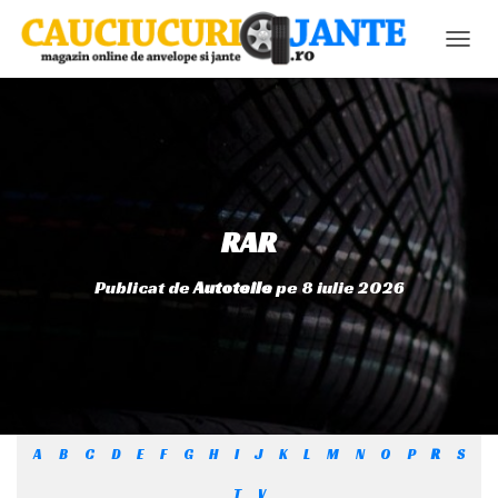
C
O
M
U
T
Ă
N
A
V
RAR
I
G
Publicat de
Autoteile
pe
8 iulie 2026
A
R
E
A
A
B
C
D
E
F
G
H
I
J
K
L
M
N
O
P
R
S
T
V