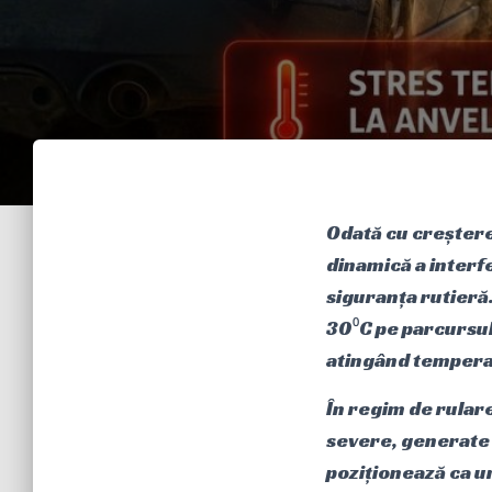
Odată cu creșter
dinamică a interfe
siguranța rutieră.
30⁰C pe parcursul 
atingând temperatu
În regim de rular
severe, generate 
poziționează ca un