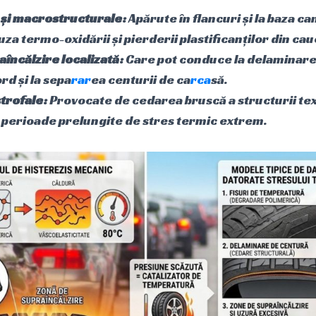
 și macrostructurale:
Apărute în flancuri și la baza ca
uza termo-oxidării și pierderii plastificanților din cau
încălzire localizată:
Care pot conduce la delaminare
rd și la sepa
rar
ea centurii de ca
rca
să.
strofale:
Provocate de cedarea bruscă a structurii tex
 perioade prelungite de stres termic extrem.