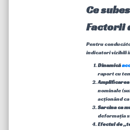
Ce subest
Factorii 
Pentru conducător
indicatori vizibil
Dinamică
ac
raport cu te
Amplificarea
nominale (su
acționând ca
Sarcina ca mu
deformația st
Efectul de „t