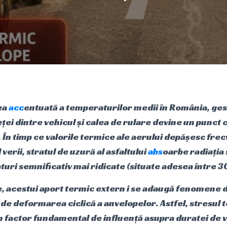
ea
acc
entuată a temperaturilor medii în România, ge
ței dintre vehicul și calea de rulare devine un punct 
 În timp ce valorile termice ale aerului depășesc fre
verii, stratul de uzură al asfaltului
abs
oarbe radiația 
ri semnificativ mai ridicate (situate adesea între 30
e, acestui aport termic extern i se adaugă fenomene d
de deformarea ciclică a anvelopelor. Astfel, stresul 
 factor fundamental de influență asupra duratei de vi