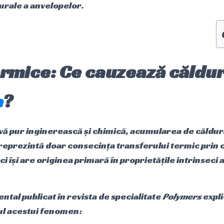
turale a anvelopelor.
ermice: Ce cauzează căldur
e
?
vă pur inginerească și chimică, acumularea de căldur
reprezintă doar consecința transferului termic prin 
 ci își are originea primară în proprietățile intrinseci
tal publicat în revista de specialitate
Polymers
expli
l acestui fenomen: