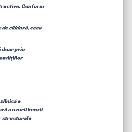
structive. Conform
e de căldură, ceea
i doar prin
ondițiilor
zilnică a
iară a uzurii benzii
r structurale