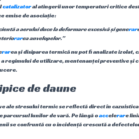
ul
catalizator
al atingerii unor temperaturi critice de
ce emise de asociație:
ientă a aerului duce la deformare excesivă și gene
rar
eterio
rar
ea anvelopelor.”
e
rar
ea și disiparea termică nu pot fi analizate izolat, c
a regimului de utilizare, mentenanței preventive și c
ducere.
ipice de daune
ve ale stresului termic se reflectă direct în cazuistica 
e parcursul lunilor de vară. Pe lângă o
acc
ele
rar
e lin
ienii se confruntă cu o incidență crescută a defectelo