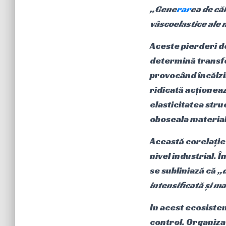
„Gene
rar
ea de că
vâscoelastice ale 
Aceste pierderi 
determină transfo
provocând încălzi
ridicată acționea
elasticitatea stru
oboseala materia
Această corelație
nivel industrial. 
se subliniază că
„
intensificată și m
In acest ecosistem
control. Organiza