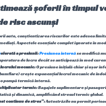
imează șoferii în timpul ve
de risc ascunși
ii auto, conștientizarea riscurilor este adesea limita
i imediați. Aspectele esențiale complet ignorate în mod
c
elerată a presiunii:
Presiunea internă
se modifică mul
mperatura de lucru decât se anticipează în mod curen
 lucrului mecanic:
O presiune inițială chiar și ușor inf
bumflare) crește exponențial lucrul mecanic de îndoir
 o pompă termică internă.
ltiplicator termic:
Bagajele suplimentare și pasageri
atică și dinamică, amplificând stresul termic global.
est continuu de stres”:
Autostrăzile nu permit perioa