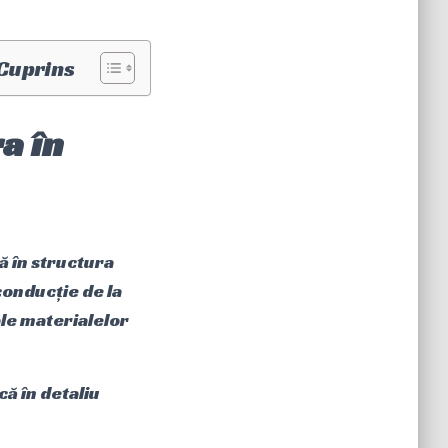
Cuprins
a în
ă în structura
conducție de la
 ale materialelor
că în detaliu