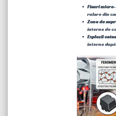
Fisuri micro-
rulare din ca
Zone de supra
interne de co
Explozii cata
interne după