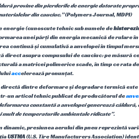
ldură provine din pierderile de energie datorate propri
materialelor din cauciuc.”
(Polymers Journal, MDPI)
de energie (cunoscute tehnic sub numele de
histerezi
rmarea unei părți din energia mecanică de rulare în
rea continuă și cumulativă a anvelopei în timpul mer
ză direct asupra compusului de cauciuc: pe măsură ce
cturală a matricei polimerice scade, în timp ce rata d
lului
acc
elerează pronunțat.
 directă dintre deformare și degradare termică este 
Într-un articol tehnic publicat de producătorul de
anve
deformarea constantă a anvelopei generează căldură, 
ai mult de temperaturile ambientale ridicate”
.
 dinamic, presiunea aerului din pneu reprezintă varia
ția
USTMA
(U.S. Tire Manufacturers Association) iden