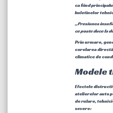
ca fiind principal
buletinelor tehni
„Presiunea insufic
ce poate duce la d
Prin urmare, gen
corelarea directă 
climatice de con
Modele t
Efectele distructi
atelierelor auto p
de rulare, tehnic
severe: