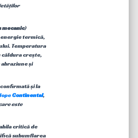
etăților
s mecanic
)
 energie termică,
sului. Temperatura
 căldura crește,
e abraziune și
confirmată și la
lope
Continental
,
care este
bila critică de
tifică subumflarea