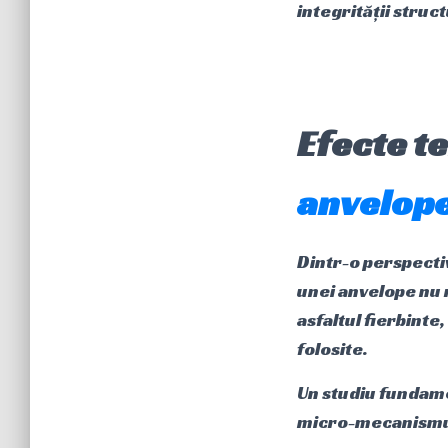
integrității struc
Efecte t
anvelop
Dintr-o perspecti
unei anvelope nu 
asfaltul fierbinte,
folosite.
Un studiu fundamen
micro-mecanismu