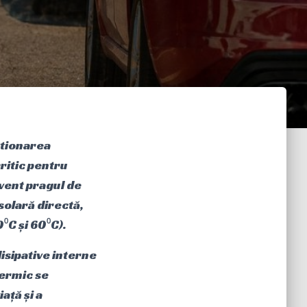
stionarea
critic pentru
cvent pragul de
solară directă,
⁰C și 60⁰C).
isipative interne
termic se
ață și a