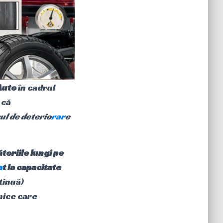
Auto
în cadrul
 că
cul de deterio
rar
e
ătoriile lungi pe
a
t la capacitate
ntinuă)
mice care