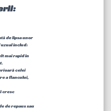
rii:
tă de lipsa unor
 uzual includ:
t mai rapid în
t.
erioară celei
e a flancului,
i cresc
de de repaus sau