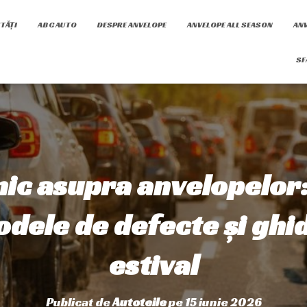
TĂȚI
ABC AUTO
DESPRE ANVELOPE
ANVELOPE ALL SEASON
ANV
SF
mic asupra anvelopelo
dele de defecte și ghi
estival
Publicat de
Autoteile
pe
15 iunie 2026