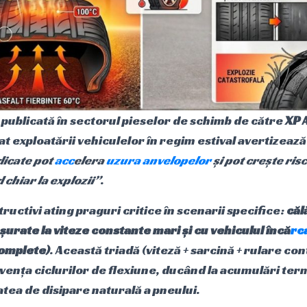
 publicată în sectorul pieselor de schimb de către
XP 
at exploatării vehiculelor în regim estival avertizează
dicate pot
acc
elera
uzura anvelopelor
și pot crește ris
 chiar la explozii”
.
tructivi ating praguri critice în scenarii specifice:
căl
urate la viteze constante mari și cu vehiculul încă
rc
complete)
. Această triadă (viteză + sarcină + rulare co
ența ciclurilor de flexiune, ducând la acumulări ter
tea de disipare naturală a pneului.