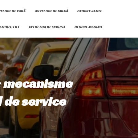
ELOPE DE VARĂ
ANVELOPE DE IARNĂ
DESPRE JANTE
ATURI UTILE
INTRETINERE MASINA
DESPRE MASINA
r: mecanisme
d de service