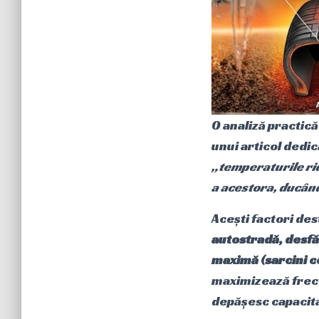
O analiză practică
unui articol dedic
„temperaturile ri
a acestora, ducând
Acești factori des
autostradă, desfăș
maximă (sarcini 
maximizează frecv
depășesc capacita