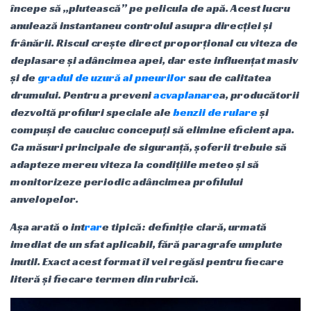
începe să „plutească” pe pelicula de apă. Acest lucru
anulează instantaneu controlul asupra direcției și
frânării. Riscul crește direct proporțional cu viteza de
deplasare și adâncimea apei, dar este influențat masiv
și de
gradul de uzură al pneurilor
sau de calitatea
drumului. Pentru a preveni
acvaplanare
a, producătorii
dezvoltă profiluri speciale ale
benzii de rulare
și
compuși de cauciuc concepuți să elimine eficient apa.
Ca măsuri principale de siguranță, șoferii trebuie să
adapteze mereu viteza la condițiile meteo și să
monitorizeze periodic adâncimea profilului
anvelopelor.
Așa arată o int
rar
e tipică: definiție clară, urmată
imediat de un sfat aplicabil, fără paragrafe umplute
inutil. Exact acest format îl vei regăsi pentru fiecare
literă și fiecare termen din rubrică.