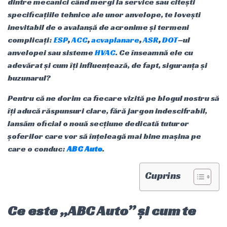
dintre mecanici când mergi la service sau citești
specificațiile tehnice ale unor anvelope, te lovești
inevitabil de o avalanșă de acronime și termeni
complicați:
ESP
,
ACC
,
acvaplanare
,
ASR
,
DOT
–
ul
anvelopei sau sisteme
HVAC
. Ce înseamnă ele cu
adevărat și cum îți influențează, de fapt, siguranța și
buzunarul?
Pentru că ne dorim ca fiecare vizită pe blogul nostru să
îți aducă răspunsuri clare, fără jargon indescifrabil,
lansăm oficial o nouă secțiune dedicată tuturor
șoferilor care vor să înțeleagă mai bine mașina pe
care o conduc:
ABC Auto
.
Cuprins
Ce este „ABC Auto” și cum te