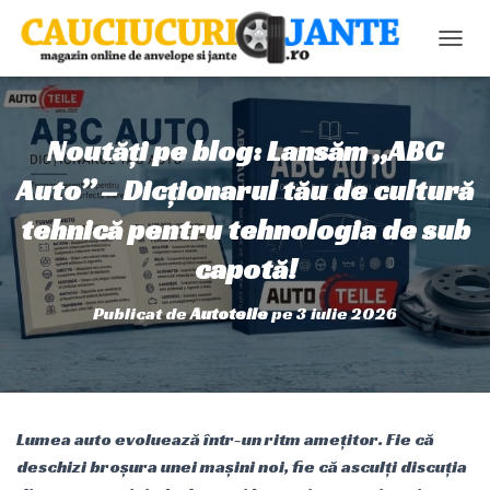
C
O
M
U
T
Noutăți pe blog: Lansăm „ABC
Ă
N
Auto” – Dicționarul tău de cultură
A
tehnică pentru tehnologia de sub
V
I
capotă!
G
A
R
Publicat de
Autoteile
pe
3 iulie 2026
E
A
Lumea auto evoluează într-un ritm amețitor. Fie că
deschizi broșura unei mașini noi, fie că asculți discuția