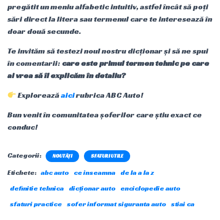
pregătit un meniu alfabetic intuitiv, astfel încât să poți
sări direct la litera sau termenul care te interesează în
doar două secunde.
Te invităm să testezi noul nostru dicționar și să ne spui
în comentarii:
care este primul termen tehnic pe care
ai vrea să îl explicăm în detaliu?
Explorează
aici
rubrica ABC Auto!
Bun venit în comunitatea șoferilor care știu exact ce
conduc!
Categorii:
NOUTĂȚI
SFATURI UTILE
Etichete:
abc auto
ce inseamna
de la a la z
definitie tehnica
dicționar auto
enciclopedie auto
sfaturi practice
sofer informat siguranta auto
stiai ca