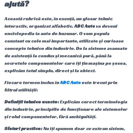
ajută?
Această rubrică este, în esență, un glosar tehnic
interactiv, organizat alfabetic.
ABC Auto
va deveni
enciclopedia ta auto de buzunar. O vom popula
constant cu cele mai importante, utilizate și curioase
concepte tehnice din industrie. De la sisteme avansate
de asistență la condus și mecanică pură, până la
secretele componentelor care îți țin mașina pe șosea,
explicăm totul simplu, direct și la obiect.
Fiecare termen inclus în
ABC Auto
este trecut prin
filtrul utilității:
Definiții tehnice exacte:
Explicăm corect terminologia
din industrie, principiile de funcționare ale sistemelor
și rolul componentelor, fără ambiguități.
Sfaturi practice:
Nu îți spunem doar
ce este
un sistem,