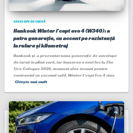
ANVELOPE DE IARNĂ
Hankook Winter i*cept evo 4 (W340): a
patra generație, cu accent pe rezistență
la rulare și kilometraj
Hankook și-a prezentat noua generație de anvelope
de iarnă în plină vară, iar lansarea a avut loc la The
Tire Cologne 2026, moment ales tocmai pentru
contrastul cu sezonul cald. Winter I*cept Evo 4 vine
Citește mai mult