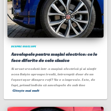
DESPRE ANVELOPE
Anvelopele pentru mașini electrice: ce le
face diferite de cele clasice
Ai urcat vreodată într-o mașină electrică și ai simțit
acea liniște aproape ireală, întreruptă doar de un
foșnet ușor dinspre roți? Nu e o impresie. Este, de
fapt, primul indiciu că anvelopele de sub tine
Citește mai mult