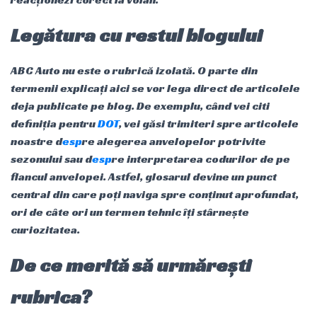
Legătura cu restul blogului
ABC Auto nu este o rubrică izolată. O parte din
termenii explicați aici se vor lega direct de articolele
deja publicate pe blog. De exemplu, când vei citi
definiția pentru
DOT
, vei găsi trimiteri spre articolele
noastre d
esp
re alegerea anvelopelor potrivite
sezonului sau d
esp
re interpretarea codurilor de pe
flancul anvelopei. Astfel, glosarul devine un punct
central din care poți naviga spre conținut aprofundat,
ori de câte ori un termen tehnic îți stârnește
curiozitatea.
De ce merită să urmărești
rubrica?