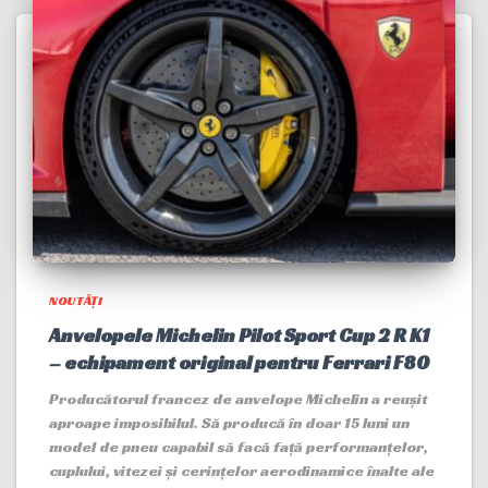
NOUTĂȚI
Anvelopele Michelin Pilot Sport Cup 2 R K1
– echipament original pentru Ferrari F80
Producătorul francez de anvelope Michelin a reușit
aproape imposibilul. Să producă în doar 15 luni un
model de pneu capabil să facă față performanțelor,
cuplului, vitezei și cerințelor aerodinamice înalte ale