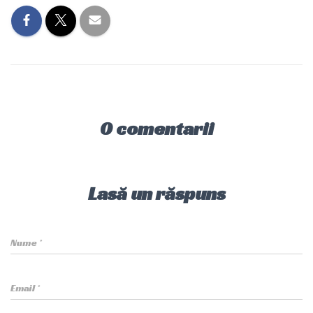
0 comentarii
Lasă un răspuns
Nume
*
Email
*