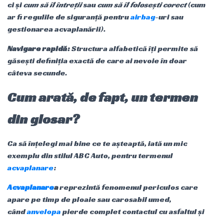
ci și
cum să îl întreții
sau
cum să îl folosești corect
(cum
ar fi regulile de siguranță pentru
airbag
-uri sau
gestionarea acvaplanării).
Navigare rapidă:
Structura alfabetică îți permite să
găsești definiția exactă de care ai nevoie în doar
câteva secunde.
Cum arată, de fapt, un termen
din glosar?
Ca să înțelegi mai bine ce te așteaptă, iată un mic
exemplu din stilul ABC Auto, pentru termenul
acvaplanare
:
Acvaplanare
a
reprezintă fenomenul periculos care
apare pe timp de ploaie sau carosabil umed,
când
anvelopa
pierde complet contactul cu asfaltul și