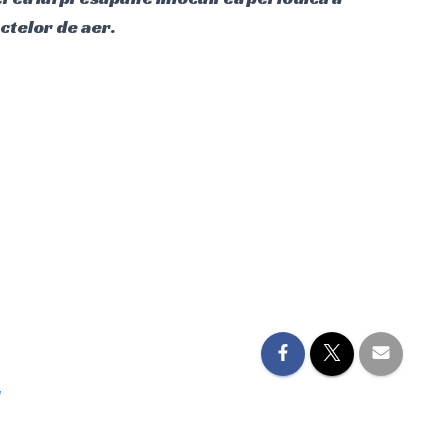
uctelor de aer.
u