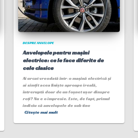
DESPRE ANVELOPE
Anvelopele pentru mașini
electrice: ce le face diferite de
cele clasice
Ai urcat vreodată într-o mașină electrică și
ai simțit acea liniște aproape ireală,
întreruptă doar de un foșnet ușor dinspre
roți? Nu e o impresie. Este, de fapt, primul
indiciu că anvelopele de sub tine
Citește mai mult