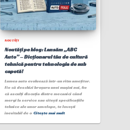
NOUTĂȚI
Noutăți pe blog: Lansăm „ABC
Auto” – Dicționarul tău de cultură
tehnică pentru tehnologia de sub
capotă!
Lumea auto evoluează într-un ritm amețitor.
Fie că deschizi broșura unei mașini noi, fie
că asculți discuția dintre mecanici când
mergi la service sau citești specificațiile
tehnice ale unor anvelope, te lovești
inevitabil de o
Citește mai mult