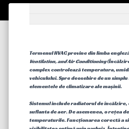
Termenul HVAC provine din limba engleză
Ventilation, and Air Conditioning
(Încălzir
complex controlează temperatura, umidita
vehiculului. Spre deosebire de un simplu
elementele de climatizare ale mașinii.
Sistemul include radiatorul de încălzire,
suflanta de aer. De asemenea, o rețea de
temperaturile. Funcționarea corectă a si
vizibilitatea optimă prin parbriz. Întreți