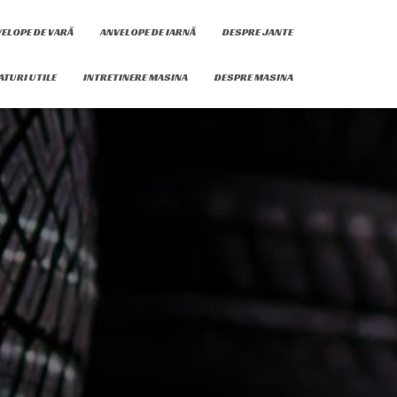
ELOPE DE VARĂ
ANVELOPE DE IARNĂ
DESPRE JANTE
ATURI UTILE
INTRETINERE MASINA
DESPRE MASINA