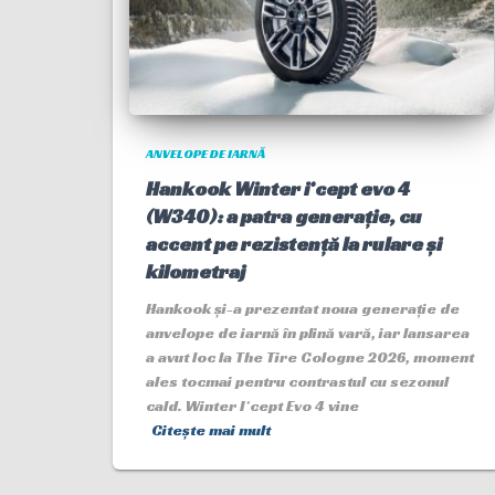
ANVELOPE DE IARNĂ
Hankook Winter i*cept evo 4
(W340): a patra generație, cu
accent pe rezistență la rulare și
kilometraj
Hankook și-a prezentat noua generație de
anvelope de iarnă în plină vară, iar lansarea
a avut loc la The Tire Cologne 2026, moment
ales tocmai pentru contrastul cu sezonul
cald. Winter I*cept Evo 4 vine
Citește mai mult