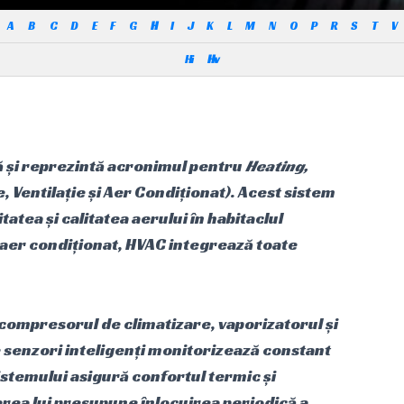
A
B
C
D
E
F
G
H
I
J
K
L
M
N
O
P
R
S
T
V
Hi
Hv
 și reprezintă acronimul pentru
Heating,
e, Ventilație și Aer Condiționat). Acest sistem
tea și calitatea aerului în habitaclul
 aer condiționat, HVAC integrează toate
 compresorul de climatizare, vaporizatorul și
 senzori inteligenți monitorizează constant
stemului asigură confortul termic și
nerea lui presupune înlocuirea periodică a