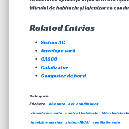
filtrului de habitaclu și igienizarea cond
Related Entries
Sistem AC
Anvelope vară
CASCO
Catalizator
Computer de bord
Categorii:
Etichete:
abc auto
aer conditionat
climatizare auto
confort habitaclu
filtru habitacl
incalzire masina
sistem HVAC
ventilatie auto