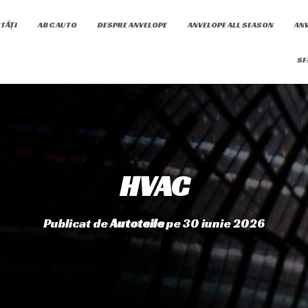
TĂȚI
ABC AUTO
DESPRE ANVELOPE
ANVELOPE ALL SEASON
ANV
SF
HVAC
Publicat de
Autoteile
pe
30 iunie 2026