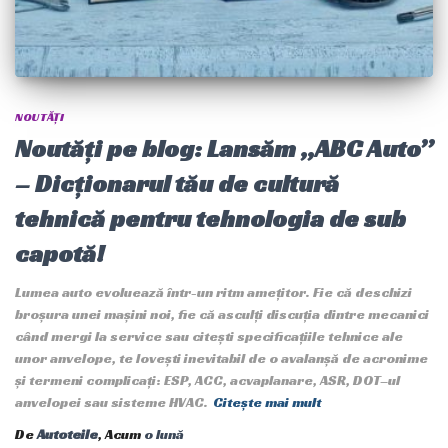
NOUTĂȚI
Noutăți pe blog: Lansăm „ABC Auto”
– Dicționarul tău de cultură
tehnică pentru tehnologia de sub
capotă!
Lumea auto evoluează într-un ritm amețitor. Fie că deschizi
broșura unei mașini noi, fie că asculți discuția dintre mecanici
când mergi la service sau citești specificațiile tehnice ale
unor anvelope, te lovești inevitabil de o avalanșă de acronime
și termeni complicați: ESP, ACC, acvaplanare, ASR, DOT–ul
anvelopei sau sisteme HVAC.
Citește mai mult
De
Autoteile
, Acum
o lună