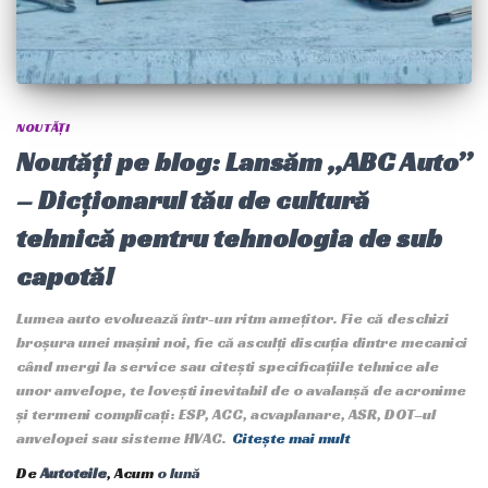
NOUTĂȚI
Noutăți pe blog: Lansăm „ABC Auto”
– Dicționarul tău de cultură
tehnică pentru tehnologia de sub
capotă!
Lumea auto evoluează într-un ritm amețitor. Fie că deschizi
broșura unei mașini noi, fie că asculți discuția dintre mecanici
când mergi la service sau citești specificațiile tehnice ale
unor anvelope, te lovești inevitabil de o avalanșă de acronime
și termeni complicați: ESP, ACC, acvaplanare, ASR, DOT–ul
anvelopei sau sisteme HVAC.
Citește mai mult
De
Autoteile
, Acum
o lună