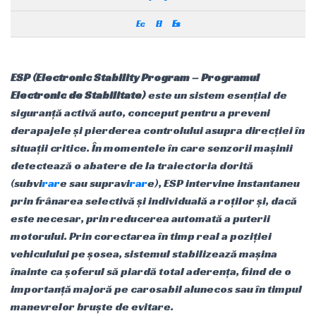
Ec
El
Es
ESP (Electronic Stability Program – Programul
Electronic de Stabilitate)
este un sistem esențial de
siguranță activă auto, conceput pentru a preveni
derapajele și pierderea controlului asupra direcției în
situații critice. În momentele în care senzorii mașinii
detectează o abatere de la traiectoria dorită
(subvi
rar
e sau supravi
rar
e), ESP intervine instantaneu
prin frânarea selectivă și individuală a roților și, dacă
este necesar, prin reducerea automată a puterii
motorului. Prin corectarea în timp real a poziției
vehiculului pe șosea, sistemul stabilizează mașina
înainte ca șoferul să piardă total aderența, fiind de o
importanță majoră pe carosabil alunecos sau în timpul
manevrelor bruște de evitare.