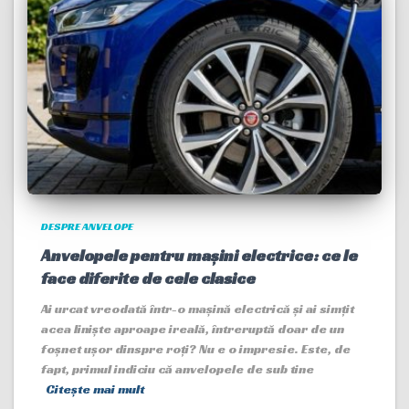
DESPRE ANVELOPE
Anvelopele pentru mașini electrice: ce le
face diferite de cele clasice
Ai urcat vreodată într-o mașină electrică și ai simțit
acea liniște aproape ireală, întreruptă doar de un
foșnet ușor dinspre roți? Nu e o impresie. Este, de
fapt, primul indiciu că anvelopele de sub tine
Citește mai mult