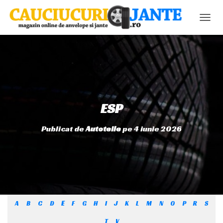
C
O
M
U
T
Ă
N
A
V
ESP
I
G
Publicat de
Autoteile
pe
4 iunie 2026
A
R
E
A
A
B
C
D
E
F
G
H
I
J
K
L
M
N
O
P
R
S
T
V