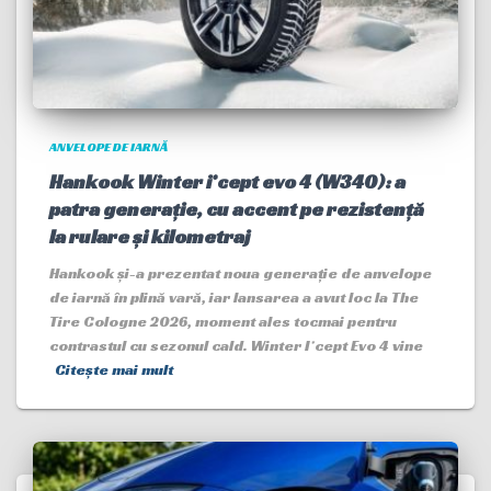
ANVELOPE DE IARNĂ
Hankook Winter i*cept evo 4 (W340): a
patra generație, cu accent pe rezistență
la rulare și kilometraj
Hankook și-a prezentat noua generație de anvelope
de iarnă în plină vară, iar lansarea a avut loc la The
Tire Cologne 2026, moment ales tocmai pentru
contrastul cu sezonul cald. Winter I*cept Evo 4 vine
Citește mai mult