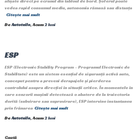
afișate direct pe ecranul din tabloul de bord. Șoferul poate
vedea rapid consumul mediu, autonomia rămasă sau distanța
Citește mai mult
De
Autoteile
, Acum
2 luni
ESP
ESP (Electronic Stability Program – Programul Electronic de
Stabilitate) este un sistem esențial de siguranță activă auto,
conceput pentru a preveni derapajele și pierderea
controlului asupra direcției în situații critice. În momentele în
care senzorii mașinii detectează o abatere de la traiectoria
dorită (subvirare sau supravirare), ESP intervine instantaneu
prin frânarea
Citește mai mult
De
Autoteile
, Acum
2 luni
Caută