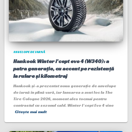
ANVELOPE DE IARNĂ
Hankook Winter i*cept evo 4 (W340): a
patra generație, cu accent pe rezistență
la rulare și kilometraj
Hankook și-a prezentat noua generație de anvelope
de iarnă în plină vară, iar lansarea a avut loc la The
Tire Cologne 2026, moment ales tocmai pentru
contrastul cu sezonul cald. Winter I*cept Evo 4 vine
Citește mai mult