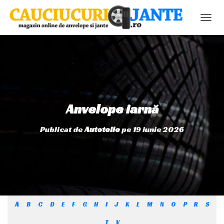
C
O
M
U
T
Ă
N
A
V
Anvelope iarnă
I
G
Publicat de
Autoteile
pe
19 iunie 2026
A
R
E
A
A
B
C
D
E
F
G
H
I
J
K
L
M
N
O
P
R
S
T
V