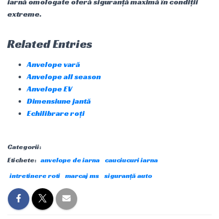
iarnă omologate oferă siguranță maximă în condiții
extreme.
Related Entries
Anvelope vară
Anvelope all season
Anvelope EV
Dimensiune jantă
Echilibrare roți
Categorii:
Etichete:
anvelope de iarna
cauciucuri iarna
intretinere roti
marcaj ms
siguranță auto