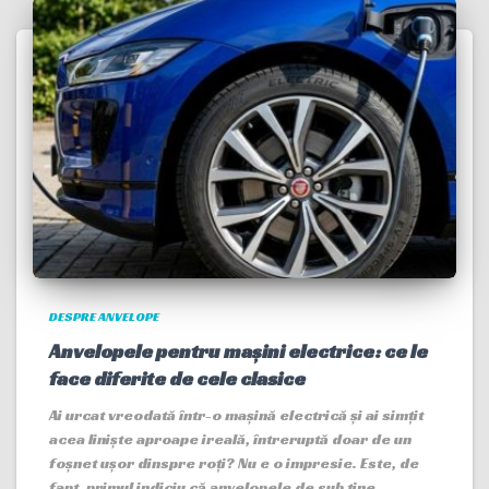
DESPRE ANVELOPE
Anvelopele pentru mașini electrice: ce le
face diferite de cele clasice
Ai urcat vreodată într-o mașină electrică și ai simțit
acea liniște aproape ireală, întreruptă doar de un
foșnet ușor dinspre roți? Nu e o impresie. Este, de
fapt, primul indiciu că anvelopele de sub tine