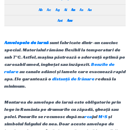
Ab
Ac
Ag
Ai
An
As
Au
Ant
Anv
Anvelopele de iarnă
sunt fabricate dintr-un cauciuc
special. Materialul rămâne flexibil la temperaturi de
sub 7°C. Astfel, mașina păstrează o aderență optimă pe
carosabil umed, înghețat sau înzăpezit.
Benzile de
rulare
au canale adânci și lamele care evacuează rapid
apa. Ele garantează o
distanță de frânare
redusă la
minimum.
Montarea de anvelope de iarnă este obligatorie prin
lege în România pe drumurile cu zăpadă, gheață sau
polei. Pneurile se recunosc după ma
rca
jul
M+S
și
simbolul fulgului de nea. Doar aceste anvelope de