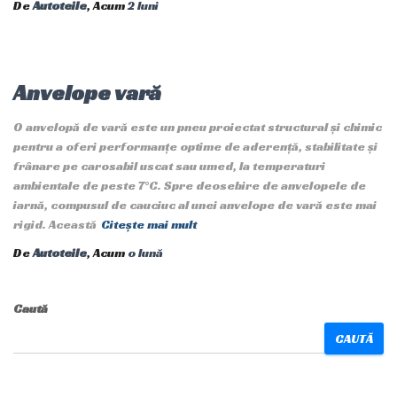
De
Autoteile
, Acum
2 luni
Anvelope vară
O anvelopă de vară este un pneu proiectat structural și chimic
pentru a oferi performanțe optime de aderență, stabilitate și
frânare pe carosabil uscat sau umed, la temperaturi
ambientale de peste 7°C. Spre deosebire de anvelopele de
iarnă, compusul de cauciuc al unei anvelope de vară este mai
rigid. Această
Citește mai mult
De
Autoteile
, Acum
o lună
Caută
CAUTĂ