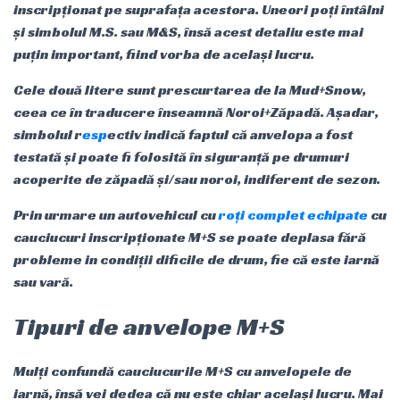
inscripționat pe suprafața acestora. Uneori poți întâlni
și simbolul M.S. sau M&S, însă acest detaliu este mai
puțin important, fiind vorba de același lucru.
Cele două litere sunt prescurtarea de la Mud+Snow,
ceea ce în traducere înseamnă Noroi+Zăpadă. Așadar,
simbolul r
esp
ectiv indică faptul că anvelopa a fost
testată și poate fi folosită în siguranță pe drumuri
acoperite de zăpadă și/sau noroi, indiferent de sezon.
Prin urmare un autovehicul cu
roți complet echipate
cu
cauciucuri inscripționate M+S se poate deplasa fără
probleme in condiții dificile de drum, fie că este iarnă
sau vară.
Tipuri de anvelope M+S
Mulți confundă cauciucurile M+S cu anvelopele de
iarnă, însă vei dedea că nu este chiar același lucru. Mai