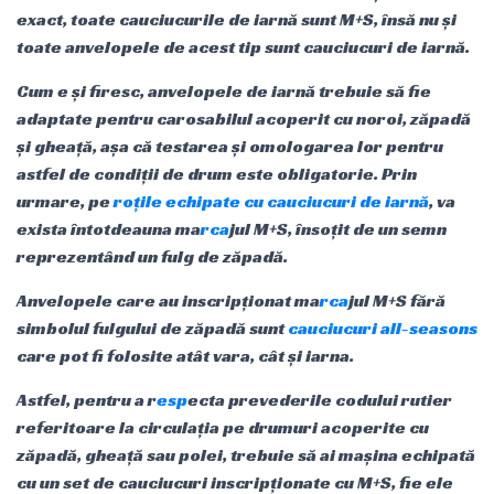
exact, toate cauciucurile de iarnă sunt M+S, însă nu și
toate anvelopele de acest tip sunt cauciucuri de iarnă.
Cum e și firesc, anvelopele de iarnă trebuie să fie
adaptate pentru carosabilul acoperit cu noroi, zăpadă
și gheață, așa că testarea și omologarea lor pentru
astfel de condiții de drum este obligatorie. Prin
urmare, pe
roțile echipate cu cauciucuri de iarnă
, va
exista întotdeauna ma
rca
jul M+S, însoțit de un semn
reprezentând un fulg de zăpadă.
Anvelopele care au inscripționat ma
rca
jul M+S fără
simbolul fulgului de zăpadă sunt
cauciucuri all-seasons
care pot fi folosite atât vara, cât și iarna.
Astfel, pentru a r
esp
ecta prevederile codului rutier
referitoare la circulația pe drumuri acoperite cu
zăpadă, gheață sau polei, trebuie să ai mașina echipată
cu un set de cauciucuri inscripționate cu M+S, fie ele