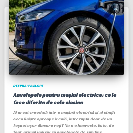
DESPRE ANVELOPE
Anvelopele pentru mașini electrice: ce le
face diferite de cele clasice
Ai urcat vreodată într-o mașină electrică și ai simțit
acea liniște aproape ireală, întreruptă doar de un
foșnet ușor dinspre roți? Nu e o impresie. Este, de
fapt, primul indiciu că anvelopele de sub tine