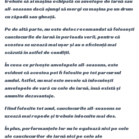
trebuie să ai mașina echipată cu anvelope de iarnă sau
all-seasons dacă ajungi să mergi cu mașina pe un drum
cu zăpadă sau gheață.
Pe de altă parte, nu este deloc recomandat să folosești
cauciucurile de iarnă în perioada verii, pentru că
acestea se uzează mai ușor și au o eficiență mai
scăzută în astfel de condiții.
În ceea ce privește anvelopele all-seasons, este
evident că acestea pot fi folosite pe tot parcursul
anului. Astfel, nu mai este nevoie să înlocuiești
anvelopele de vară cu cele de iarnă, însă există și
anumite dezavantaje.
Fiind folosite tot anul, cauciucurile all-seasons se
uzează mai repede și trebuie înlocuite mai des.
În plus, performanțele lor nu le egalează nici pe cele
ale cauciucurilor de iarnă nici pe cele ale