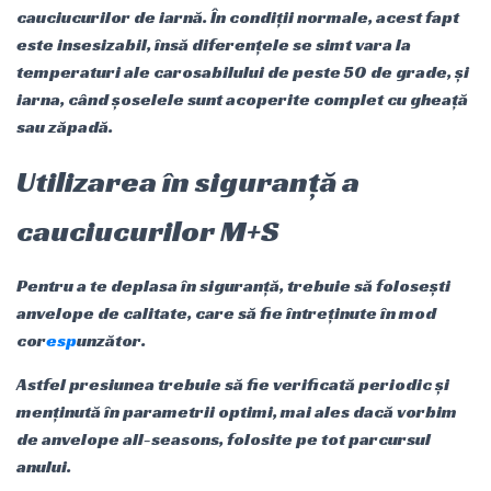
cauciucurilor de iarnă. În condiții normale, acest fapt
este insesizabil, însă diferențele se simt vara la
temperaturi ale carosabilului de peste 50 de grade, și
iarna, când șoselele sunt acoperite complet cu gheață
sau zăpadă.
Utilizarea în siguranță a
cauciucurilor M+S
Pentru a te deplasa în siguranță, trebuie să folosești
anvelope de calitate, care să fie întreținute în mod
cor
esp
unzător.
Astfel presiunea trebuie să fie verificată periodic și
menținută în parametrii optimi, mai ales dacă vorbim
de anvelope all-seasons, folosite pe tot parcursul
anului.