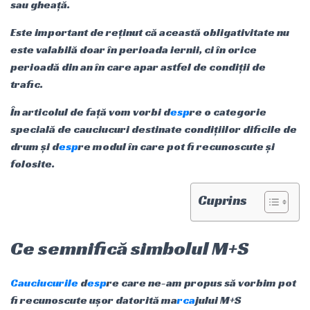
sau gheață.
Este important de reținut că această obligativitate nu
este valabilă doar în perioada iernii, ci în orice
perioadă din an în care apar astfel de condiții de
trafic.
În articolul de față vom vorbi d
esp
re o categorie
specială de cauciucuri destinate condițiilor dificile de
drum și d
esp
re modul în care pot fi recunoscute și
folosite.
Cuprins
Ce semnifică simbolul M+S
Cauciucurile
d
esp
re care ne-am propus să vorbim pot
fi recunoscute ușor datorită ma
rca
jului M+S