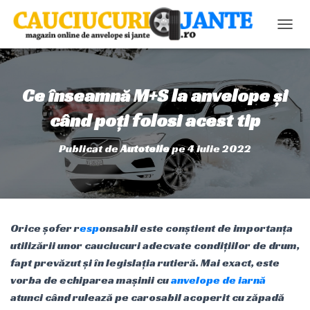
C
O
M
U
T
Ce înseamnă M+S la anvelope și
Ă
N
când poți folosi acest tip
A
V
Publicat de
Autoteile
pe
4 iulie 2022
I
G
A
R
E
A
Orice șofer r
esp
onsabil este conștient de importanța
utilizării unor cauciucuri adecvate condițiilor de drum,
fapt prevăzut și în legislația rutieră. Mai exact, este
vorba de echiparea mașinii cu
anvelope de iarnă
atunci când rulează pe carosabil acoperit cu zăpadă