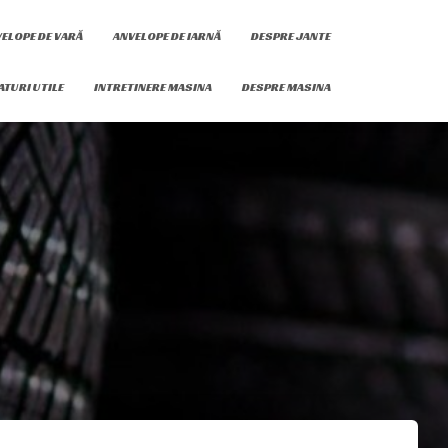
ELOPE DE VARĂ
ANVELOPE DE IARNĂ
DESPRE JANTE
ATURI UTILE
INTRETINERE MASINA
DESPRE MASINA