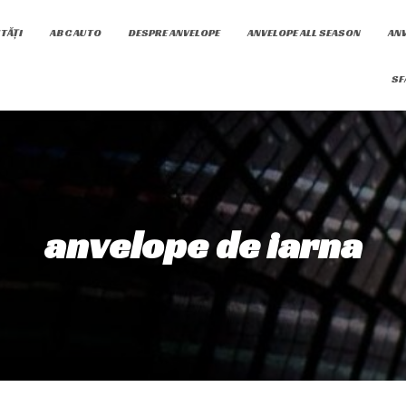
TĂȚI
ABC AUTO
DESPRE ANVELOPE
ANVELOPE ALL SEASON
ANV
SF
anvelope de iarna