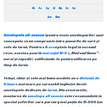
Ab
Ac
Ag
Ai
An
As
Au
Ant
Anv
Anvelopele all-season
(pentru toate anotimpurile) sunt
concepute ca un compromis între pneurile de vară și
cele de iarnă. Pentru a fi
acc
eptate legal în sezonul
rece, acestea poartă
marcajul M+S
(
„Mud and Snow”
–
noroi și zăpadă), calificându-le pentru utilizarea pe
timp de iarnă.
Totuși, chiar și cele mai bune modele au o
distanță de
frânare
mai mare pe carosabil înghețat decât
anvelopele dedicate de
iarnă
. Din acest motiv,
montarea de
anvelope all season
este recomandată în
special șoferilor care parcurg mai puțin de 15.000 km