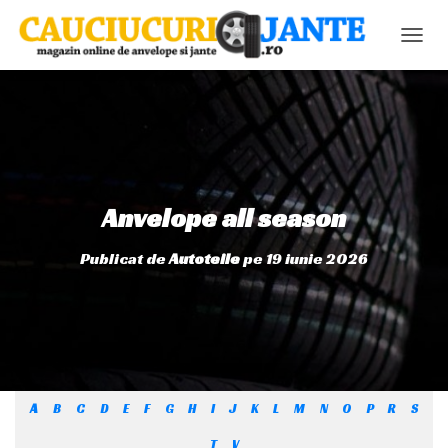
C
O
M
U
T
Ă
N
A
V
Anvelope all season
I
G
Publicat de
Autoteile
pe
19 iunie 2026
A
R
E
A
A
B
C
D
E
F
G
H
I
J
K
L
M
N
O
P
R
S
T
V