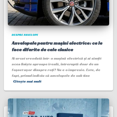
DESPRE ANVELOPE
Anvelopele pentru mașini electrice: ce le
face diferite de cele clasice
Ai urcat vreodată într-o mașină electrică și ai simțit
acea liniște aproape ireală, întreruptă doar de un
foșnet ușor dinspre roți? Nu e o impresie. Este, de
fapt, primul indiciu că anvelopele de sub tine
Citește mai mult