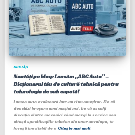
NOUTĂȚI
Noutăți pe blog: Lansăm „ABC Auto” –
Dicționarul tău de cultură tehnică pentru
tehnologia de sub capotă!
Lumea auto evoluează într-un ritm amețitor. Fie că
deschizi broșura unei mașini noi, fie că asculți
discuția dintre mecanici când mergi la service sau
citești specificațiile tehnice ale unor anvelope, te
lovești inevitabil de o
Citește mai mult