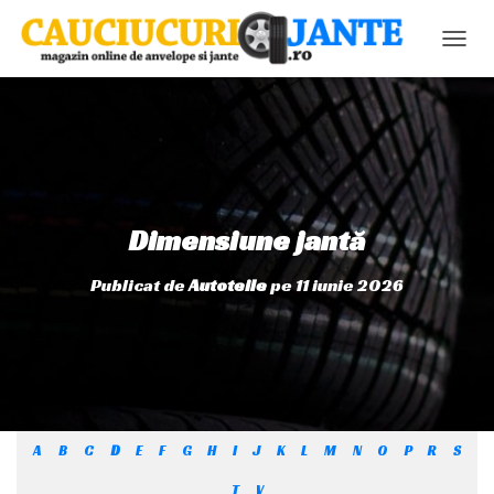
C
O
M
U
T
Ă
N
A
V
Dimensiune jantă
I
G
Publicat de
Autoteile
pe
11 iunie 2026
A
R
E
A
A
B
C
D
E
F
G
H
I
J
K
L
M
N
O
P
R
S
T
V