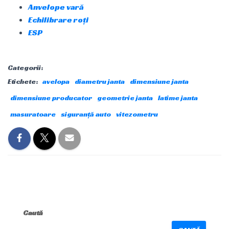
Anvelope vară
Echilibrare roți
ESP
Categorii:
Etichete:
avelopa
diametru janta
dimensiune janta
dimensiune producator
geometrie janta
latime janta
masuratoare
siguranță auto
vitezometru
Caută