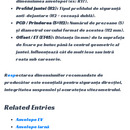
dimensiunea anvelopei (ex: R17).
Profilul jantei (H2):
Tipul profilului de siguranță
anti-dejantare (H2 = cocoașă dublă).
PCD / Prinderea (5×112):
Numărul de prezoane (5)
și diametrul cercului format de acestea (112 mm).
Offset / ET (ET45):
Distanța (în mm) de la suprafața
de fixare pe butuc până la centrul geometric al
jantei. Influențează cât de mult iese sau intră
roata sub caroserie.
R
esp
ectarea dimensiunilor recomandate de
producător este esențială pentru siguranța direcției,
integritatea suspensiei și acuratețea vitezometrului.
Related Entries
Anvelope EV
Anvelope iarnă