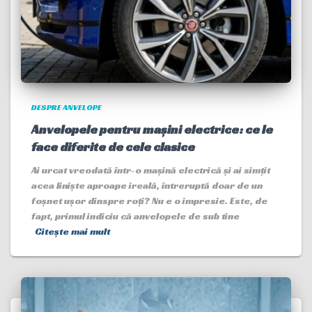
DESPRE ANVELOPE
Anvelopele pentru mașini electrice: ce le
face diferite de cele clasice
Ai urcat vreodată într-o mașină electrică și ai simțit
acea liniște aproape ireală, întreruptă doar de un
foșnet ușor dinspre roți? Nu e o impresie. Este, de
fapt, primul indiciu că anvelopele de sub tine
Citește mai mult