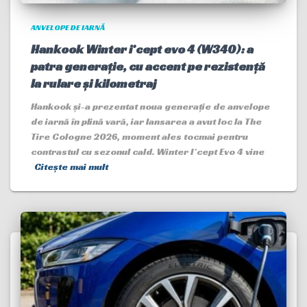
ANVELOPE DE IARNĂ
Hankook Winter i*cept evo 4 (W340): a
patra generație, cu accent pe rezistență
la rulare și kilometraj
Hankook și-a prezentat noua generație de anvelope
de iarnă în plină vară, iar lansarea a avut loc la The
Tire Cologne 2026, moment ales tocmai pentru
contrastul cu sezonul cald. Winter I*cept Evo 4 vine
Citește mai mult