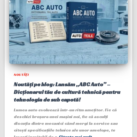
NOUTĂȚI
Noutăți pe blog: Lansăm „ABC Auto” –
Dicționarul tău de cultură tehnică pentru
tehnologia de sub capotă!
Lumea auto evoluează într-un ritm amețitor. Fie că
deschizi broșura unei mașini noi, fie că asculți
discuția dintre mecanici când mergi la service sau
citești specificațiile tehnice ale unor anvelope, te
lovești inevitabil de o
Citește mai mult