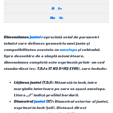
Di
Do
Dim
Dis
Dimensiunea
jantei
reprezintă setul de parametri
tehnici care definesc geometria unei jante și
compatibilitatea acesteia cu
anvelopa
și vehiculul.
Spre deosebire de o simplă măsurătoare,
dimensiunea completă este exprimată printr-un cod
standardizat (ex:
7.5J x 17 H2 5×112 ET45
), care include:
Lățimea jantei (7.5J):
Măsurată în inch, între
marginile interioare pe care se așază anvelopa.
Litera „J” indică profilul bordurii.
Diametrul
jantei
(17):
Diametrul exterior al jantei,
exprimat în inch (țoli). Dictează direct