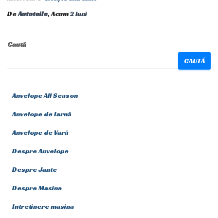
De
Autoteile
, Acum
2 luni
Caută
CAUTĂ
Anvelope All Season
Anvelope de Iarnă
Anvelope de Vară
Despre Anvelope
Despre Jante
Despre Masina
Intretinere masina