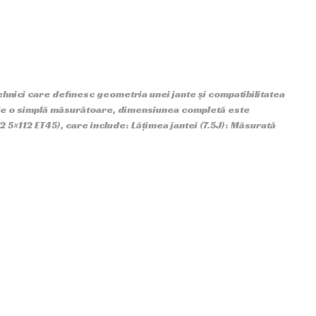
hnici care definesc geometria unei jante și compatibilitatea
 de o simplă măsurătoare, dimensiunea completă este
2 5×112 ET45), care include: Lățimea jantei (7.5J): Măsurată