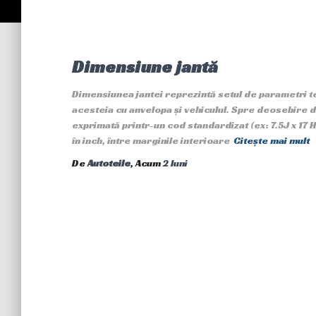
Dimensiune jantă
Dimensiunea jantei reprezintă setul de parametri te
acesteia cu anvelopa și vehiculul. Spre deosebire
exprimată printr-un cod standardizat (ex: 7.5J x 17 H
în inch, între marginile interioare
Citește mai mult
De
Autoteile
, Acum
2 luni