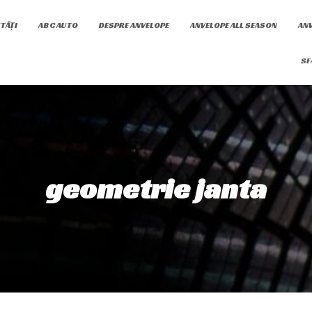
TĂȚI
ABC AUTO
DESPRE ANVELOPE
ANVELOPE ALL SEASON
ANV
SF
geometrie janta