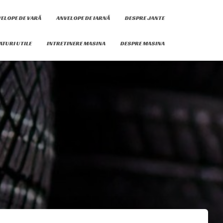
ELOPE DE VARĂ
ANVELOPE DE IARNĂ
DESPRE JANTE
ATURI UTILE
INTRETINERE MASINA
DESPRE MASINA