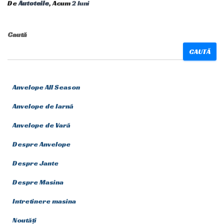
De
Autoteile
, Acum
2 luni
Caută
CAUTĂ
Anvelope All Season
Anvelope de Iarnă
Anvelope de Vară
Despre Anvelope
Despre Jante
Despre Masina
Intretinere masina
Noutăți