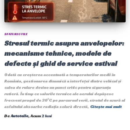
SFATURI UTILE
Stresul termic asupra anvelopelor:
mecanisme tehnice, modele de
defecte și ghid de service estival
Odată cu creșterea accentuată a temperaturilor medii în
România, gestionarea dinamică a interfeței dintre vehicul și
calea de rulare devine un punct critic pentru siguranța
rutieră. În timp ce valorile termice ale aerului depășesc
frecvent pragul de 30⁰C pe parcursul verii, stratul de uzură al
asfaltului absoarbe radiația solară directă,
Citește mai mult
De
Autoteile
, Acum
2 luni