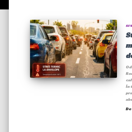
SFA
S
m
d
Oda
Rom
cal
În 
pra
abs
D