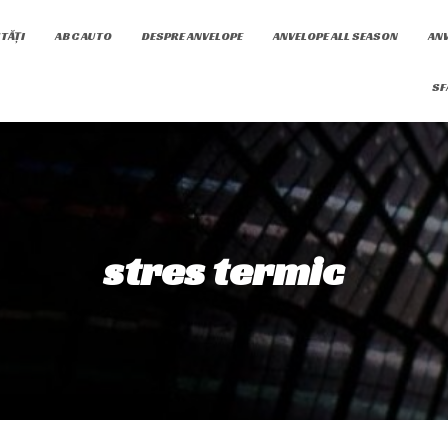
TĂȚI
ABC AUTO
DESPRE ANVELOPE
ANVELOPE ALL SEASON
ANV
SF
stres termic