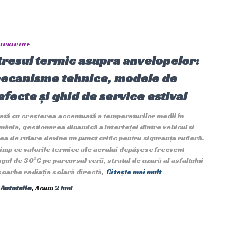
TURI UTILE
tresul termic asupra anvelopelor:
ecanisme tehnice, modele de
efecte și ghid de service estival
tă cu creșterea accentuată a temperaturilor medii în
ânia, gestionarea dinamică a interfeței dintre vehicul și
ea de rulare devine un punct critic pentru siguranța rutieră.
timp ce valorile termice ale aerului depășesc frecvent
gul de 30⁰C pe parcursul verii, stratul de uzură al asfaltului
oarbe radiația solară directă,
Citește mai mult
e
Autoteile
, Acum
2 luni