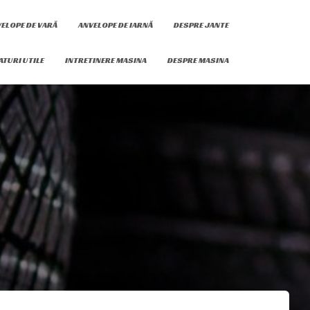
ELOPE DE VARĂ
ANVELOPE DE IARNĂ
DESPRE JANTE
ATURI UTILE
INTRETINERE MASINA
DESPRE MASINA