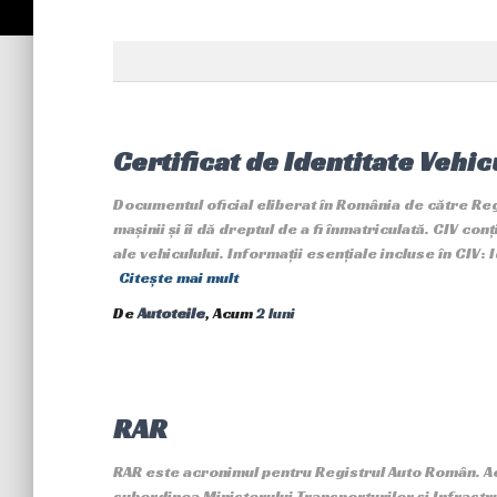
Certificat de Identitate Vehicu
Documentul oficial eliberat în România de către Re
mașinii și îi dă dreptul de a fi înmatriculată. CIV con
ale vehiculului. Informații esențiale incluse în CIV:
Citește mai mult
De
Autoteile
, Acum
2 luni
RAR
RAR este acronimul pentru Registrul Auto Român. Ace
subordinea Ministerului Transporturilor și Infrastru