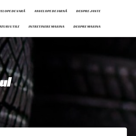
ELOPE DE VARĂ
ANVELOPE DE IARNĂ
DESPRE JANTE
ATURI UTILE
INTRETINERE MASINA
DESPRE MASINA
ul