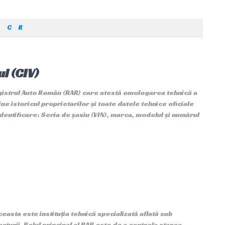
C
R
l (CIV)
gistrul Auto Român (RAR) care atestă omologarea tehnică a
ține istoricul proprietarilor și toate datele tehnice oficiale
 Identificare: Seria de șasiu (VIN), marca, modelul și numărul
asta este instituția tehnică specializată aflată sub
cturii. Rolul principal al RAR este de a controla starea