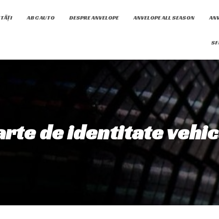
TĂȚI
ABC AUTO
DESPRE ANVELOPE
ANVELOPE ALL SEASON
ANV
SF
arte de identitate vehic