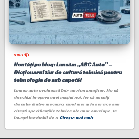
NOUTĂȚI
Noutăți pe blog: Lansăm „ABC Auto” –
Dicționarul tău de cultură tehnică pentru
tehnologia de sub capotă!
Lumea auto evoluează într-un ritm amețitor. Fie că
deschizi broșura unei mașini noi, fie că asculți
discuția dintre mecanici când mergi la service sau
citești specificațiile tehnice ale unor anvelope, te
lovești inevitabil de o
Citește mai mult