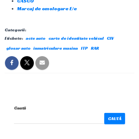
CASCO
Marcaj de omologare E/e
Categorii:
Etichete:
acte auto
carte de identitate vehicul
CIV
glosar auto
inmatriculare masina
ITP
RAR
Caută
CAUTĂ