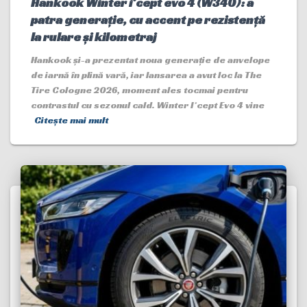
Hankook Winter i*cept evo 4 (W340): a
patra generație, cu accent pe rezistență
la rulare și kilometraj
Hankook și-a prezentat noua generație de anvelope
de iarnă în plină vară, iar lansarea a avut loc la The
Tire Cologne 2026, moment ales tocmai pentru
contrastul cu sezonul cald. Winter I*cept Evo 4 vine
Citește mai mult