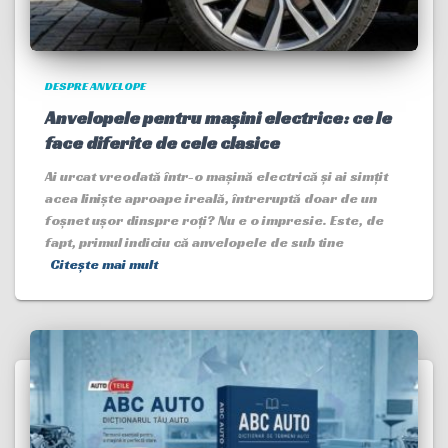
DESPRE ANVELOPE
Anvelopele pentru mașini electrice: ce le
face diferite de cele clasice
Ai urcat vreodată într-o mașină electrică și ai simțit
acea liniște aproape ireală, întreruptă doar de un
foșnet ușor dinspre roți? Nu e o impresie. Este, de
fapt, primul indiciu că anvelopele de sub tine
Citește mai mult