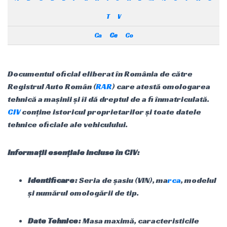
T
V
Ca
Ce
Co
Documentul oficial eliberat în România de către
Registrul Auto Român (
RAR
) care atestă omologarea
tehnică a mașinii și îi dă dreptul de a fi înmatriculată.
CIV
conține istoricul proprietarilor și toate datele
tehnice oficiale ale vehiculului.
Informații esențiale incluse în CIV:
Identificare:
Seria de șasiu (VIN), ma
rca
, modelul
și numărul omologării de tip.
Date Tehnice:
Masa maximă, caracteristicile