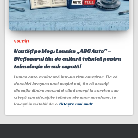
NOUTĂȚI
Noutăți pe blog: Lansăm „ABC Auto” –
Dicționarul tău de cultură tehnică pentru
tehnologia de sub capotă!
Lumea auto evoluează într-un ritm amețitor. Fie că
deschizi broșura unei mașini noi, fie că asculți
discuția dintre mecanici când mergi la service sau
citești specificațiile tehnice ale unor anvelope, te
lovești inevitabil de o
Citește mai mult