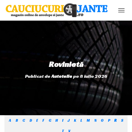
C
O
M
U
T
Ă
N
A
V
Rovinietă
I
G
Publicat de
Autoteile
pe
8 iulie 2026
A
R
E
A
A
B
C
D
E
F
G
H
I
J
K
L
M
N
O
P
R
S
T
V