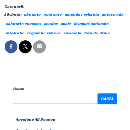
Categorii:
Etichete:
abc auto
acte auto
amenda rovinieta
autostrada
calatorie romania
cnadnr
cnair
drumuri nationale
infotrafic
legislatie rutiera
rovinieta
taxa de drum
Caută
CAUTĂ
Anvelope All Season