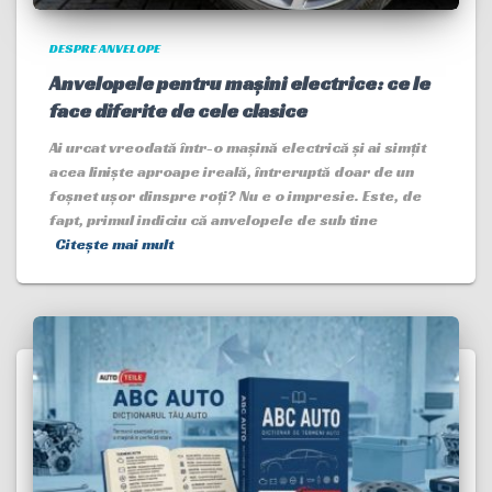
DESPRE ANVELOPE
Anvelopele pentru mașini electrice: ce le
face diferite de cele clasice
Ai urcat vreodată într-o mașină electrică și ai simțit
acea liniște aproape ireală, întreruptă doar de un
foșnet ușor dinspre roți? Nu e o impresie. Este, de
fapt, primul indiciu că anvelopele de sub tine
Citește mai mult