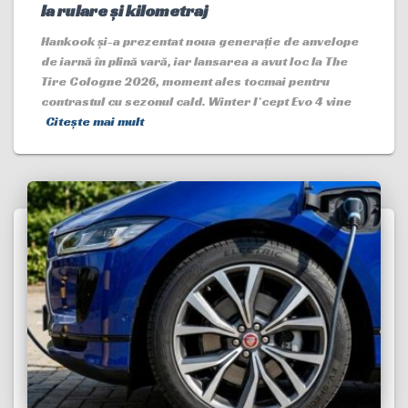
la rulare și kilometraj
Hankook și-a prezentat noua generație de anvelope
de iarnă în plină vară, iar lansarea a avut loc la The
Tire Cologne 2026, moment ales tocmai pentru
contrastul cu sezonul cald. Winter I*cept Evo 4 vine
Citește mai mult