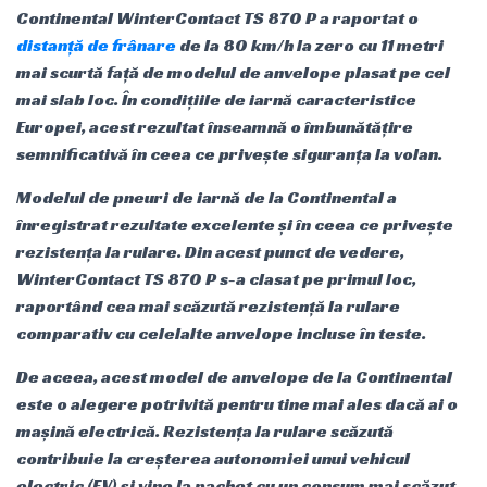
Continental WinterContact TS 870 P a raportat o
distanță de frânare
de la 80 km/h la zero cu 11 metri
mai scurtă față de modelul de anvelope plasat pe cel
mai slab loc. În condițiile de iarnă caracteristice
Europei, acest rezultat înseamnă o îmbunătățire
semnificativă în ceea ce privește siguranța la volan.
Modelul de pneuri de iarnă de la Continental a
înregistrat rezultate excelente și în ceea ce privește
rezistența la rulare. Din acest punct de vedere,
WinterContact TS 870 P s-a clasat pe primul loc,
raportând cea mai scăzută rezistență la rulare
comparativ cu celelalte anvelope incluse în teste.
De aceea, acest model de anvelope de la Continental
este o alegere potrivită pentru tine mai ales dacă ai o
mașină electrică. Rezistența la rulare scăzută
contribuie la creșterea autonomiei unui vehicul
electric (EV) și vine la pachet cu un consum mai scăzut