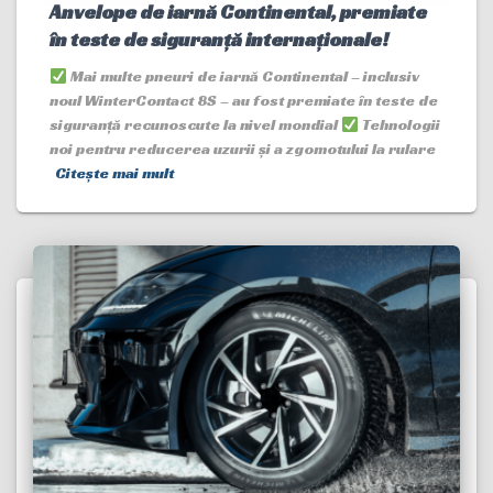
Anvelope de iarnă Continental, premiate
în teste de siguranță internaționale!
Mai multe pneuri de iarnă Continental – inclusiv
noul WinterContact 8S – au fost premiate în teste de
siguranță recunoscute la nivel mondial
Tehnologii
noi pentru reducerea uzurii și a zgomotului la rulare
Citește mai mult