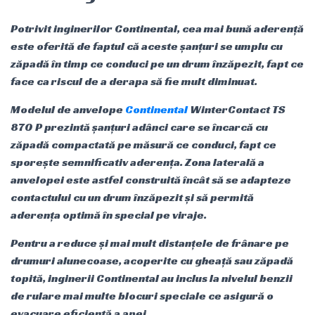
Potrivit inginerilor Continental, cea mai bună aderență
este oferită de faptul că aceste șanțuri se umplu cu
zăpadă în timp ce conduci pe un drum înzăpezit, fapt ce
face ca riscul de a derapa să fie mult diminuat.
Modelul de anvelope
Continental
WinterContact TS
870 P prezintă șanțuri adânci care se încarcă cu
zăpadă compactată pe măsură ce conduci, fapt ce
sporește semnificativ aderența. Zona laterală a
anvelopei este astfel construită încât să se adapteze
contactului cu un drum înzăpezit și să permită
aderența optimă în special pe viraje.
Pentru a reduce și mai mult distanțele de frânare pe
drumuri alunecoase, acoperite cu gheață sau zăpadă
topită, inginerii Continental au inclus la nivelul benzii
de rulare mai multe blocuri speciale ce asigură o
evacuare eficientă a apei.