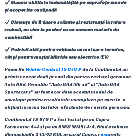
Manevrabilitate îmbunătățită pe suprafețe umede
și acoperite cu zăpadă
Distanțe de frânare scăzute și rezistență la rulare
redusă, ce vine la pachet cu un consum mai mic de
combustibil
Potrivit atât pentru vehicule cu motoare termice,
cât și pentru mașini hibride sau electrice (EV)
Pneurile
WinterContact TS 870 P
de la Continental au
primit recent două premii din partea revistei germane
Auto Bild. Premiile “Auto Bild Allrad” și “Auto Bild
Sportscars” au fost acordate acestui model de
anvelope pentru rezultatele exemplare pe care le-a
obținut în urma testelor efectuate de revista germană.
Continental TS 870 P a fost testat pe un Cupra
Formentor 4×4 și pe un BMW M1351 4×4, fiind evaluate
dimensiunile 245/45 R18, în cazul Cupra, r
esp
ectiv