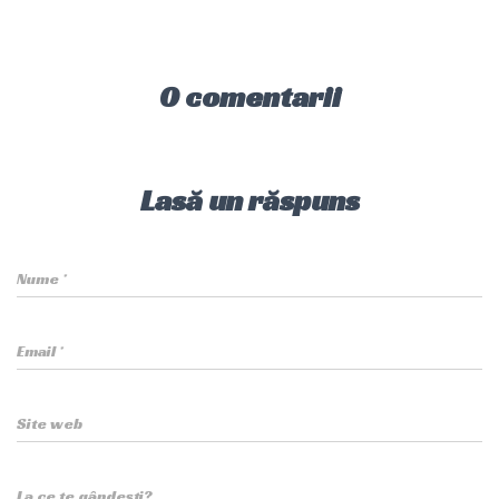
0 comentarii
Lasă un răspuns
Nume
*
Email
*
Site web
La ce te gândești?