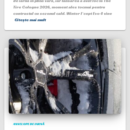
de iarnă în plină vară, iar lansarea a avut loc la The
Tire Cologne 2026, moment ales tocmai pentru
contrastul cu sezonul cald. Winter I*cept Evo 4 vine
Citește mai mult
ANVELOPE DE IARNĂ