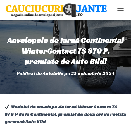
C
O
M
U
T
Anvelopele de iarnă Continental
Ă
N
WinterContact TS 870 P,
A
premiate de Auto Bild!
V
I
G
Publicat de
Autoteile
pe
25 octombrie 2024
A
R
E
A
Modelul de anvelope de iarnă WinterContact TS
870 P de la Continental, premiat de două ori de revista
germană Auto Bild