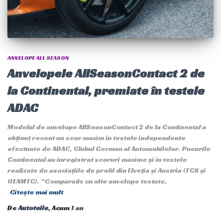
ANVELOPE ALL SEASON
Anvelopele AllSeasonContact 2 de
la Continental, premiate în testele
ADAC
Modelul de anvelope AllSeasonContact 2 de la Continental a
obținuț recent un scor maxim în testele independente
efectuate de ADAC, Clubul German al Automobilelor. Pneurile
Continental au înregistrat scoruri maxime și în testele
realizate de asociațiile de profil din Elveția și Austria (TCS și
OEAMTC). “Comparativ cu alte anvelope testate,
Citește mai mult
De
Autoteile
, Acum
1 an