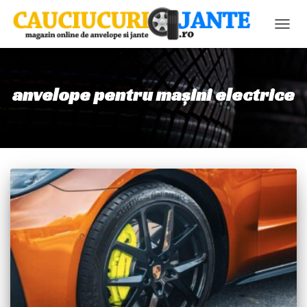
COMU
NAVIG
anvelope pentru mașini electrice