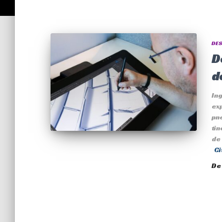
DES
D
d
In
exp
pne
tin
de 
Ci
D