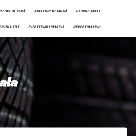
ELOPE DE VARĂ
ANVELOPE DE IARNĂ
DESPRE JANTE
ATURI UTILE
INTRETINERE MASINA
DESPRE MASINA
ala