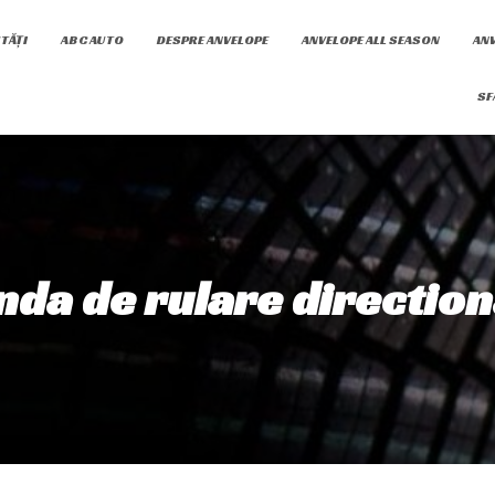
TĂȚI
ABC AUTO
DESPRE ANVELOPE
ANVELOPE ALL SEASON
ANV
SF
nda de rulare direction