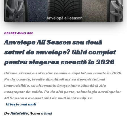
DESPRE ANVELOPE
Anvelope All Season sau două
seturi de anvelope? Ghid complet
pentru alegerea corectă în 2026
Dilema eternă a șoferilor români a căpătat noi nuanțe în 2026.
Pe de o parte, iernile din ultimii ani au devenit tot mai
imprevizibile, cu alternanțe bruște între zăpadă și zile
neașteptat de calde. Pe de altă parte, tehnologia anvelopelor
All Season a avansat atât de mult încât mulți se
Citește mai mult
De
Autoteile
, Acum
o lună