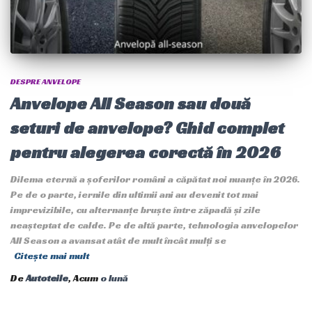
DESPRE ANVELOPE
Anvelope All Season sau două
seturi de anvelope? Ghid complet
pentru alegerea corectă în 2026
Dilema eternă a șoferilor români a căpătat noi nuanțe în 2026.
Pe de o parte, iernile din ultimii ani au devenit tot mai
imprevizibile, cu alternanțe bruște între zăpadă și zile
neașteptat de calde. Pe de altă parte, tehnologia anvelopelor
All Season a avansat atât de mult încât mulți se
Citește mai mult
De
Autoteile
, Acum
o lună