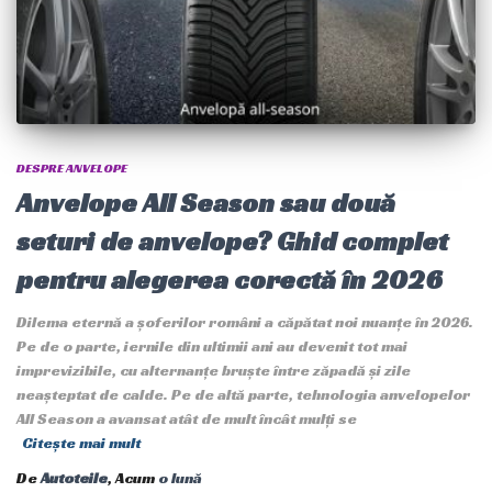
DESPRE ANVELOPE
Anvelope All Season sau două
seturi de anvelope? Ghid complet
pentru alegerea corectă în 2026
Dilema eternă a șoferilor români a căpătat noi nuanțe în 2026.
Pe de o parte, iernile din ultimii ani au devenit tot mai
imprevizibile, cu alternanțe bruște între zăpadă și zile
neașteptat de calde. Pe de altă parte, tehnologia anvelopelor
All Season a avansat atât de mult încât mulți se
Citește mai mult
De
Autoteile
, Acum
o lună