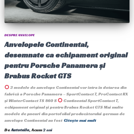
DESPRE ANVELOPE
Anvelopele Continental,
desemnate ca echipament original
pentru Porsche Panamera și
Brabus Rocket GTS
3 modele de anvelope Continental vor intra în dotarea din
fabrică a Porsche Panamera – SportContact 7, ProContact RX
și WinterContact TS 860 S
Continental SportContact 7,
echipament original și pentru Brabus Rocket GTS Mai multe
modele de pneuri din portofoliul producătorului german de
anvelope Continental au fost
Citește mai mult
De
Autoteile
, Acum
2 ani