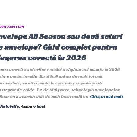
PRE ANVELOPE
nvelope All Season sau două seturi
e anvelope? Ghid complet pentru
legerea corectă în 2026
ema eternă a șoferilor români a căpătat noi nuanțe în 2026.
de o parte, iernile din ultimii ani au devenit tot mai
revizibile, cu alternanțe bruște între zăpadă și zile
șteptat de calde. Pe de altă parte, tehnologia anvelopelor
 Season a avansat atât de mult încât mulți se
Citește mai mult
e
Autoteile
, Acum
o lună