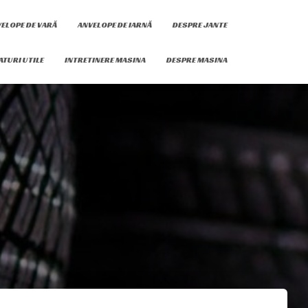
ELOPE DE VARĂ
ANVELOPE DE IARNĂ
DESPRE JANTE
ATURI UTILE
INTRETINERE MASINA
DESPRE MASINA