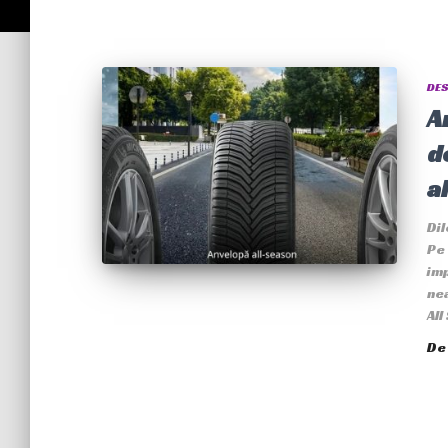
DES
A
d
a
Dil
Pe 
imp
nea
All
D