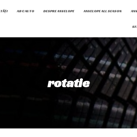
TĂȚI
ABC AUTO
DESPRE ANVELOPE
ANVELOPE ALL SEASON
ANV
SF
rotatie