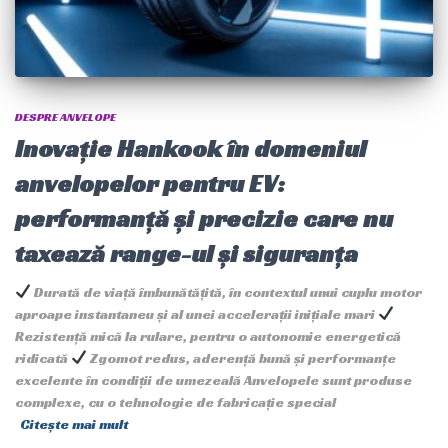
DESPRE ANVELOPE
Inovație Hankook în domeniul
anvelopelor pentru EV:
performanță și precizie care nu
taxează range-ul și siguranța
Durată de viață îmbunătățită, în contextul unui cuplu motor
aproape instantaneu și al unei accelerații inițiale mari
Rezistență mică la rulare, pentru o autonomie energetică
ridicată
Zgomot redus, aderență bună și performanțe
excelente în condiții de umezeală Anvelopele sunt produse
complexe, cu o tehnologie de fabricație special
Citește mai mult