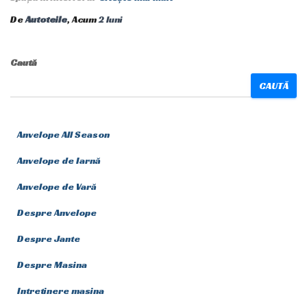
De
Autoteile
, Acum
2 luni
Caută
CAUTĂ
Anvelope All Season
Anvelope de Iarnă
Anvelope de Vară
Despre Anvelope
Despre Jante
Despre Masina
Intretinere masina