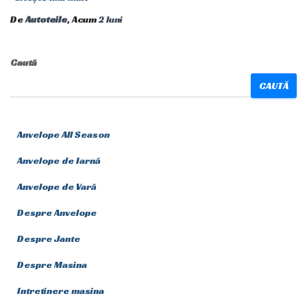
De
Autoteile
, Acum
2 luni
Caută
CAUTĂ
Anvelope All Season
Anvelope de Iarnă
Anvelope de Vară
Despre Anvelope
Despre Jante
Despre Masina
Intretinere masina