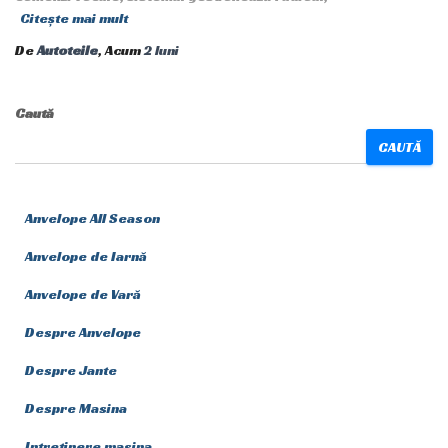
Citește mai mult
De
Autoteile
, Acum
2 luni
Caută
CAUTĂ
Anvelope All Season
Anvelope de Iarnă
Anvelope de Vară
Despre Anvelope
Despre Jante
Despre Masina
Intretinere masina