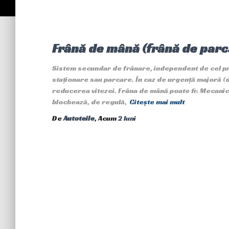
Frână de mână (frână de parc
Sistem secundar de frânare, independent de cel princ
staționare sau parcare. În caz de urgență majoră (d
reducerea vitezei. Frâna de mână poate fi: Mecanică
blochează, de regulă,
Citește mai mult
De
Autoteile
, Acum
2 luni