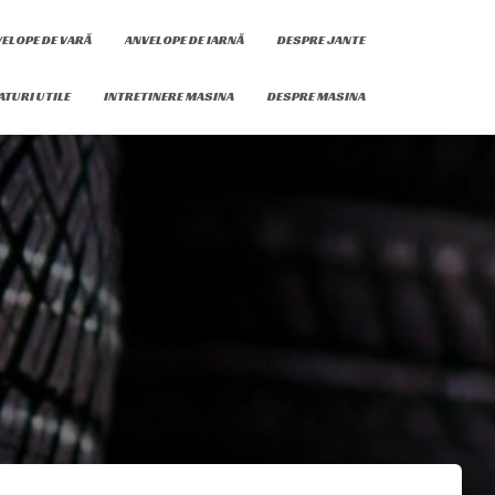
ELOPE DE VARĂ
ANVELOPE DE IARNĂ
DESPRE JANTE
ATURI UTILE
INTRETINERE MASINA
DESPRE MASINA