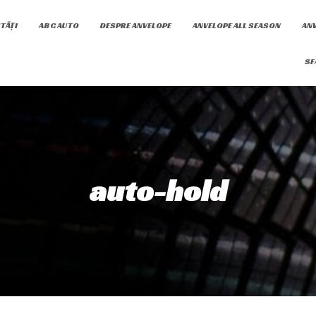
TĂȚI
ABC AUTO
DESPRE ANVELOPE
ANVELOPE ALL SEASON
ANV
SF
auto-hold