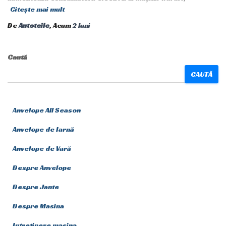
Citește mai mult
De
Autoteile
, Acum
2 luni
Caută
CAUTĂ
Anvelope All Season
Anvelope de Iarnă
Anvelope de Vară
Despre Anvelope
Despre Jante
Despre Masina
Intretinere masina