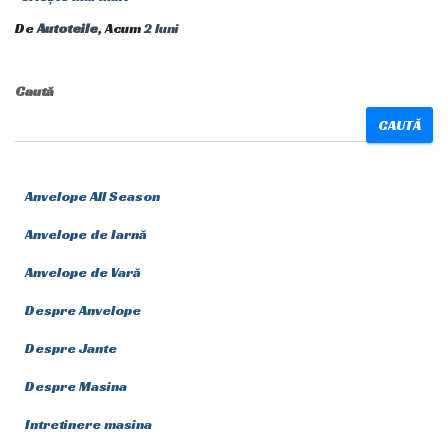
De
Autoteile
, Acum
2 luni
Caută
CAUTĂ
Anvelope All Season
Anvelope de Iarnă
Anvelope de Vară
Despre Anvelope
Despre Jante
Despre Masina
Intretinere masina