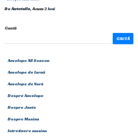
De
Autoteile
, Acum
2 luni
Caută
CAUTĂ
Anvelope All Season
Anvelope de Iarnă
Anvelope de Vară
Despre Anvelope
Despre Jante
Despre Masina
Intretinere masina