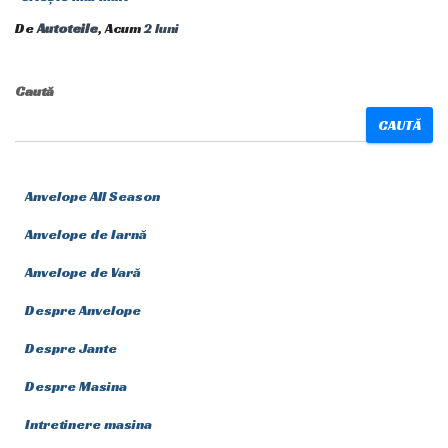
De
Autoteile
, Acum
2 luni
Caută
CAUTĂ
Anvelope All Season
Anvelope de Iarnă
Anvelope de Vară
Despre Anvelope
Despre Jante
Despre Masina
Intretinere masina