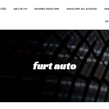
TĂȚI
ABC AUTO
DESPRE ANVELOPE
ANVELOPE ALL SEASON
ANV
SF
furt auto