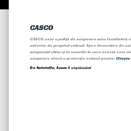
CASCO
CASCO este o poliță de asigurare auto facultativă 
suferite de propriul vehicul. Spre deosebire de a
asiguratul chiar și în cazurile în care acesta este 
asigurare oferă o protecție extinsă pentru
Citește
De
Autoteile
, Acum
4 săptămâni