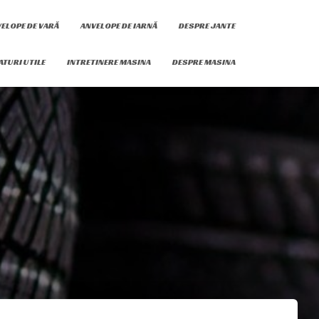
ELOPE DE VARĂ
ANVELOPE DE IARNĂ
DESPRE JANTE
ATURI UTILE
INTRETINERE MASINA
DESPRE MASINA