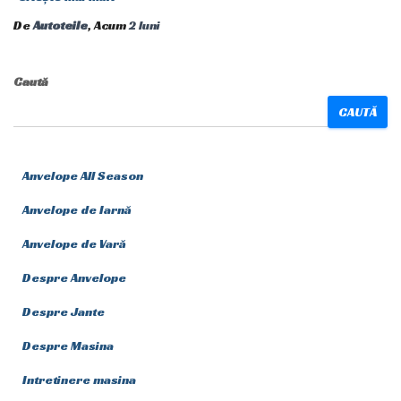
De
Autoteile
, Acum
2 luni
Caută
CAUTĂ
Anvelope All Season
Anvelope de Iarnă
Anvelope de Vară
Despre Anvelope
Despre Jante
Despre Masina
Intretinere masina