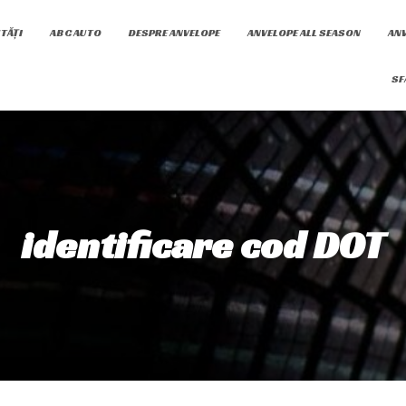
TĂȚI
ABC AUTO
DESPRE ANVELOPE
ANVELOPE ALL SEASON
ANV
SF
identificare cod DOT