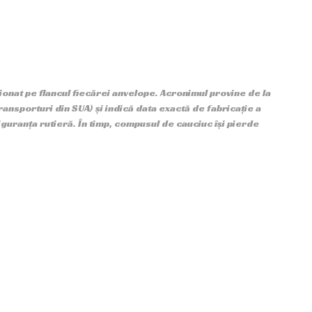
onat pe flancul fiecărei anvelope. Acronimul provine de la
nsporturi din SUA) și indică data exactă de fabricație a
guranța rutieră. În timp, compusul de cauciuc își pierde