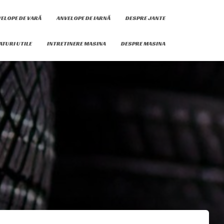
ELOPE DE VARĂ
ANVELOPE DE IARNĂ
DESPRE JANTE
ATURI UTILE
INTRETINERE MASINA
DESPRE MASINA