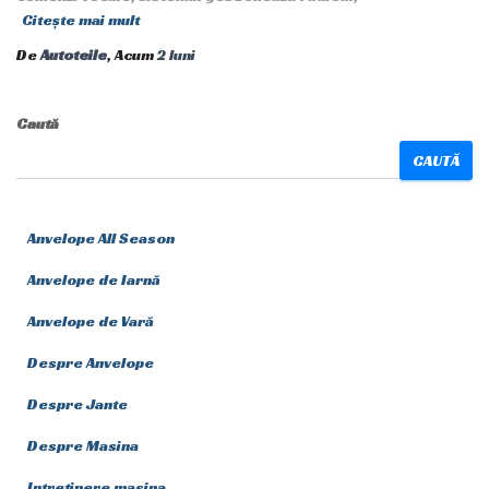
Citește mai mult
De
Autoteile
, Acum
2 luni
Caută
CAUTĂ
Anvelope All Season
Anvelope de Iarnă
Anvelope de Vară
Despre Anvelope
Despre Jante
Despre Masina
Intretinere masina