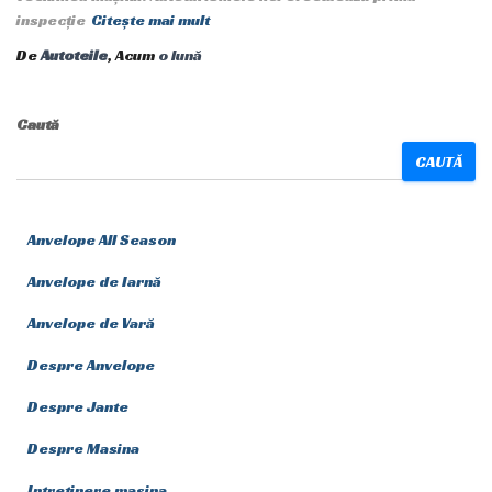
inspecție
Citește mai mult
De
Autoteile
, Acum
o lună
Caută
CAUTĂ
Anvelope All Season
Anvelope de Iarnă
Anvelope de Vară
Despre Anvelope
Despre Jante
Despre Masina
Intretinere masina