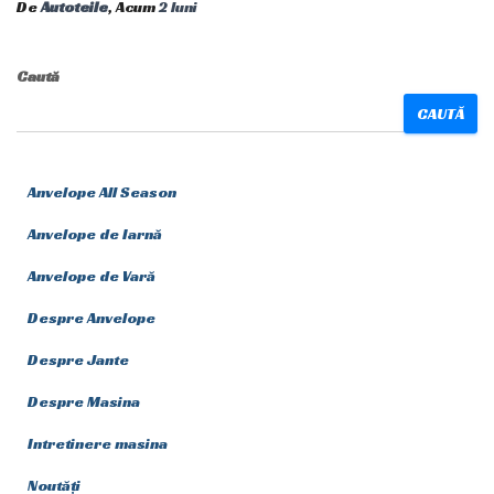
De
Autoteile
, Acum
2 luni
Caută
CAUTĂ
Anvelope All Season
Anvelope de Iarnă
Anvelope de Vară
Despre Anvelope
Despre Jante
Despre Masina
Intretinere masina
Noutăți